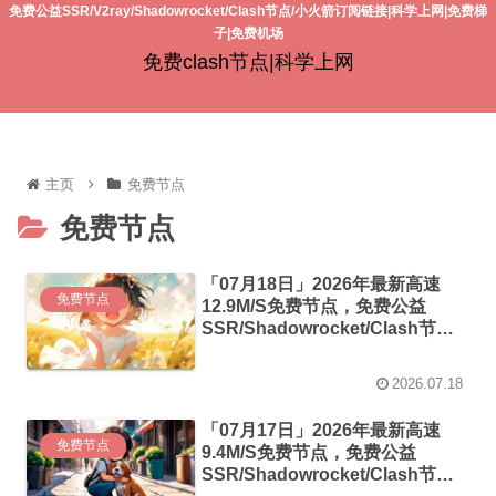
免费公益SSR/V2ray/Shadowrocket/Clash节点/小火箭订阅链接|科学上网|免费梯
子|免费机场
免费clash节点|科学上网
主页
免费节点
免费节点
「07月18日」2026年最新高速
免费节点
12.9M/S免费节点，免费公益
SSR/Shadowrocket/Clash节
点/v2ray节点|免费订阅|免费梯子|
免费机场
2026.07.18
「07月17日」2026年最新高速
免费节点
9.4M/S免费节点，免费公益
SSR/Shadowrocket/Clash节