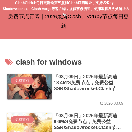
ClashGitHub每日更新免费节点和Clash订阅地址，支持V2Ray、
Shadowrocket、 Clash Verge等客户端，提供节点测速、使用教程及失效解决方
法。
免费节点订阅｜2026最新Clash、V2Ray节点每日更
新
clash for windows
「08月09日」2026年最新高速
免费节点
13.4M/S免费节点，免费公益
SSR/Shadowrocket/Clash节
点/v2ray节点|免费订阅|免费梯子|
免费机场
2026.08.09
「08月06日」2026年最新高速
免费节点
8.6M/S免费节点，免费公益
SSR/Shadowrocket/Clash节