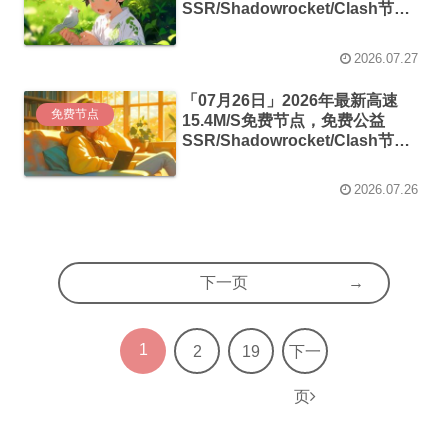
SSR/Shadowrocket/Clash节
点/v2ray节点|免费订阅|免费梯子|
免费机场
2026.07.27
「07月26日」2026年最新高速
免费节点
15.4M/S免费节点，免费公益
SSR/Shadowrocket/Clash节
点/v2ray节点|免费订阅|免费梯子|
免费机场
2026.07.26
下一页
1
2
19
下一
页