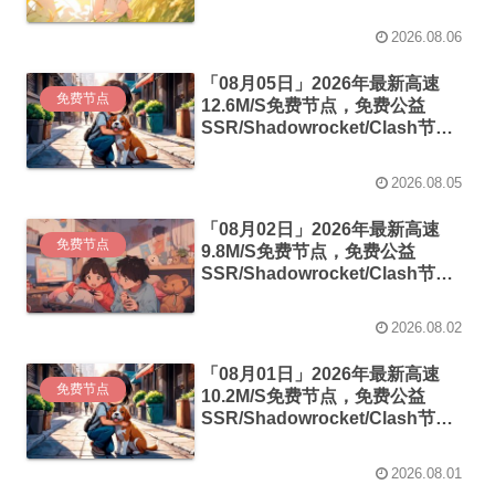
点/v2ray节点|免费订阅|免费梯子|
免费机场
2026.08.06
「08月05日」2026年最新高速
免费节点
12.6M/S免费节点，免费公益
SSR/Shadowrocket/Clash节
点/v2ray节点|免费订阅|免费梯子|
免费机场
2026.08.05
「08月02日」2026年最新高速
免费节点
9.8M/S免费节点，免费公益
SSR/Shadowrocket/Clash节
点/v2ray节点|免费订阅|免费梯子|
免费机场
2026.08.02
「08月01日」2026年最新高速
免费节点
10.2M/S免费节点，免费公益
SSR/Shadowrocket/Clash节
点/v2ray节点|免费订阅|免费梯子|
免费机场
2026.08.01