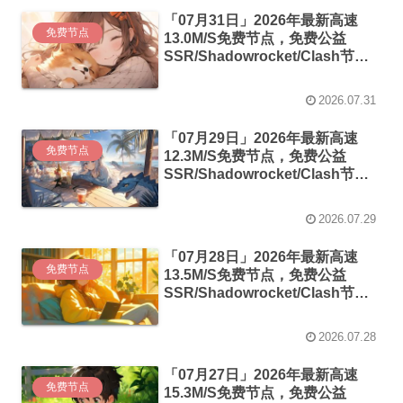
「07月31日」2026年最新高速
免费节点
13.0M/S免费节点，免费公益
SSR/Shadowrocket/Clash节
点/v2ray节点|免费订阅|免费梯子|
免费机场
2026.07.31
「07月29日」2026年最新高速
免费节点
12.3M/S免费节点，免费公益
SSR/Shadowrocket/Clash节
点/v2ray节点|免费订阅|免费梯子|
免费机场
2026.07.29
「07月28日」2026年最新高速
免费节点
13.5M/S免费节点，免费公益
SSR/Shadowrocket/Clash节
点/v2ray节点|免费订阅|免费梯子|
免费机场
2026.07.28
「07月27日」2026年最新高速
免费节点
15.3M/S免费节点，免费公益