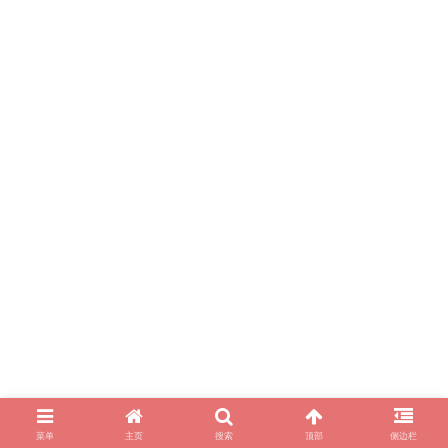
菜单
主页
搜索
顶部
侧边栏