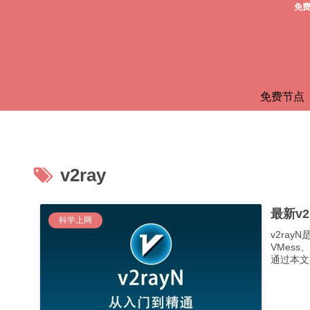
免费
免费节点
v2ray
最新v
科学上网
v2ra
VMess、
通过本文