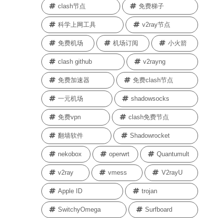
clash节点
免费梯子
科学上网工具
v2ray节点
免费机场
机场订阅
小火箭
clash github
v2rayng
免费加速器
免费clash节点
一元机场
shadowsocks
免费vpn
clash免费节点
翻墙软件
Shadowrocket
nekobox
operwrt
Quantumult
v2ray
vmess
V2rayU
Apple ID
trojan
SwitchyOmega
Surfboard