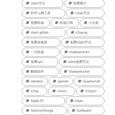
clash节点
免费梯子
科学上网工具
v2ray节点
免费机场
机场订阅
小火箭
clash github
v2rayng
免费加速器
免费clash节点
一元机场
shadowsocks
免费vpn
clash免费节点
翻墙软件
Shadowrocket
nekobox
operwrt
Quantumult
v2ray
vmess
V2rayU
Apple ID
trojan
SwitchyOmega
Surfboard