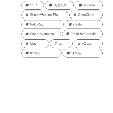
SSR
代理工具
sing-box
ShadowSocksr Plus
OpenClash
NekoRay
clashx
Clash Nyanpasu
Clash for Android
Clash
ss
v2rayn
flclash
订阅链