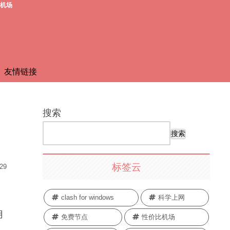
费机场
友情链接
搜索
搜索
标签云
.29
clash for windows
科学上网
用
免费节点
性价比机场