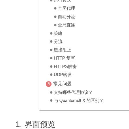
运行模式
全局代理
自动分流
全局直连
策略
分流
链接阻止
HTTP 复写
HTTPS解密
UDP转发
常见问题
支持哪些代理协议？
与 Quantumult X 的区别？
界面预览