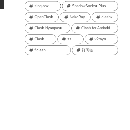
sing-box
ShadowSocksr Plus
OpenClash
NekoRay
clashx
Clash Nyanpasu
Clash for Android
Clash
ss
v2rayn
flclash
订阅链