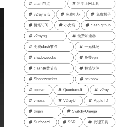
clash节点
科学上网工具
v2ray节点
免费机场
免费梯子
机场订阅
小火箭
clash github
v2rayng
免费加速器
免费clash节点
一元机场
shadowsocks
免费vpn
clash免费节点
翻墙软件
Shadowrocket
nekobox
operwrt
Quantumult
v2ray
vmess
V2rayU
Apple ID
trojan
SwitchyOmega
Surfboard
SSR
代理工具