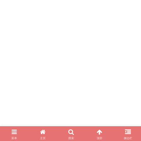
菜单
主页
搜索
顶部
侧边栏