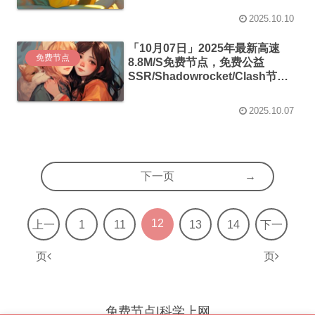
2025.10.10
「10月07日」2025年最新高速
免费节点
8.8M/S免费节点，免费公益
SSR/Shadowrocket/Clash节
点/v2ray节点|免费订阅|免费梯子
2025.10.07
下一页
12
上一
1
11
13
14
下一
页
页
免费节点|科学上网