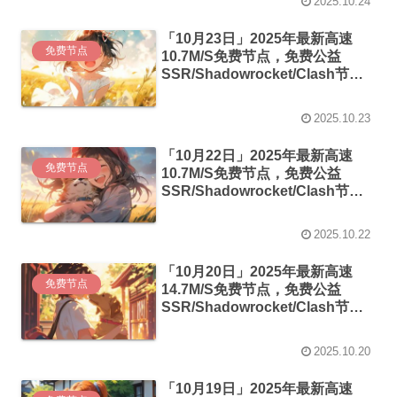
2025.10.24
「10月23日」2025年最新高速
免费节点
10.7M/S免费节点，免费公益
SSR/Shadowrocket/Clash节
点/v2ray节点|免费订阅|免费梯子
2025.10.23
「10月22日」2025年最新高速
免费节点
10.7M/S免费节点，免费公益
SSR/Shadowrocket/Clash节
点/v2ray节点|免费订阅|免费梯子
2025.10.22
「10月20日」2025年最新高速
免费节点
14.7M/S免费节点，免费公益
SSR/Shadowrocket/Clash节
点/v2ray节点|免费订阅|免费梯子
2025.10.20
「10月19日」2025年最新高速