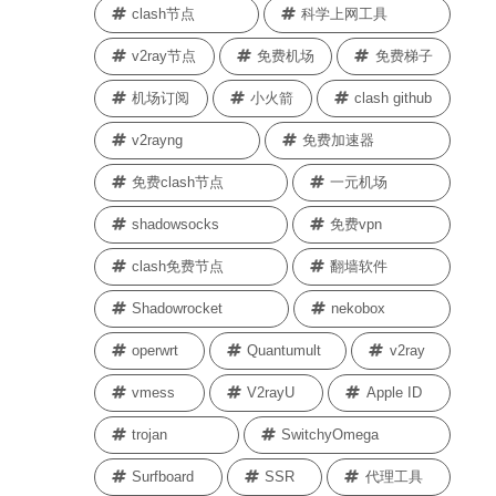
clash节点
科学上网工具
v2ray节点
免费机场
免费梯子
机场订阅
小火箭
clash github
v2rayng
免费加速器
免费clash节点
一元机场
shadowsocks
免费vpn
clash免费节点
翻墙软件
Shadowrocket
nekobox
operwrt
Quantumult
v2ray
vmess
V2rayU
Apple ID
trojan
SwitchyOmega
Surfboard
SSR
代理工具