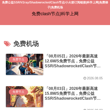
免费公益SSR/V2ray/Shadowrocket/Clash节点/小火箭订阅链接|科学上网|免费梯
子|免费机场
免费clash节点|科学上网
免费机场
「08月05日」2026年最新高速
免费节点
12.6M/S免费节点，免费公益
SSR/Shadowrocket/Clash节
点/v2ray节点|免费订阅|免费梯子|
免费机场
2026.08.05
「08月03日」2026年最新高速
免费节点
15.8M/S免费节点，免费公益
SSR/Shadowrocket/Clash节
点/v2ray节点|免费订阅|免费梯子|
免费机场