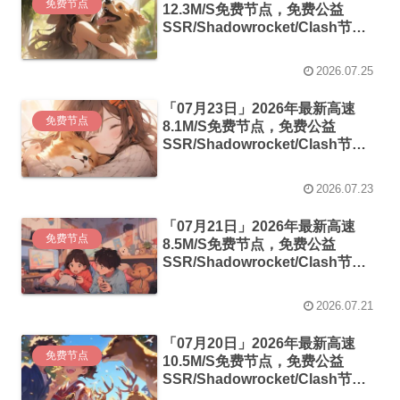
免费节点
12.3M/S免费节点，免费公益
SSR/Shadowrocket/Clash节
点/v2ray节点|免费订阅|免费梯子|
免费机场
2026.07.25
「07月23日」2026年最新高速
免费节点
8.1M/S免费节点，免费公益
SSR/Shadowrocket/Clash节
点/v2ray节点|免费订阅|免费梯子|
免费机场
2026.07.23
「07月21日」2026年最新高速
免费节点
8.5M/S免费节点，免费公益
SSR/Shadowrocket/Clash节
点/v2ray节点|免费订阅|免费梯子|
免费机场
2026.07.21
「07月20日」2026年最新高速
免费节点
10.5M/S免费节点，免费公益
SSR/Shadowrocket/Clash节
点/v2ray节点|免费订阅|免费梯子|