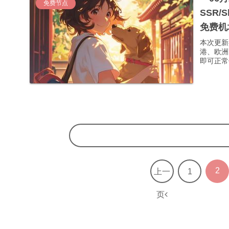
免费节点
SSR/
免费机
本次更新
港、欧洲
即可正常使
2
上一
1
页