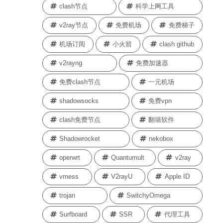
clash节点
科学上网工具
v2ray节点
免费机场
免费梯子
机场订阅
小火箭
clash github
v2rayng
免费加速器
免费clash节点
一元机场
shadowsocks
免费vpn
clash免费节点
翻墙软件
Shadowrocket
nekobox
operwrt
Quantumult
v2ray
vmess
V2rayU
Apple ID
trojan
SwitchyOmega
Surfboard
SSR
代理工具