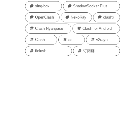
sing-box
ShadowSocksr Plus
OpenClash
NekoRay
clashx
Clash Nyanpasu
Clash for Android
Clash
ss
v2rayn
flclash
订阅链