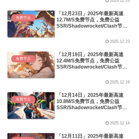
2025.12.25
「12月23日」2025年最新高速
免费节点
12.7M/S免费节点，免费公益
SSR/Shadowrocket/Clash节
点/v2ray节点|免费订阅|免费梯子|
免费机场
2025.12.23
「12月19日」2025年最新高速
免费节点
12.4M/S免费节点，免费公益
SSR/Shadowrocket/Clash节
点/v2ray节点|免费订阅|免费梯子|
免费机场
2025.12.19
「12月14日」2025年最新高速
免费节点
10.8M/S免费节点，免费公益
SSR/Shadowrocket/Clash节
点/v2ray节点|免费订阅|免费梯子|
免费机场
2025.12.14
「12月11日」2025年最新高速