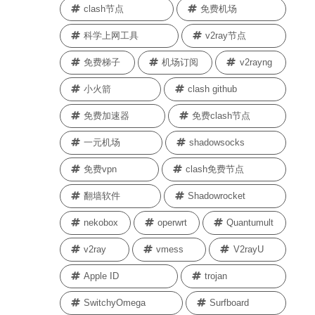
clash节点
免费机场
科学上网工具
v2ray节点
免费梯子
机场订阅
v2rayng
小火箭
clash github
免费加速器
免费clash节点
一元机场
shadowsocks
免费vpn
clash免费节点
翻墙软件
Shadowrocket
nekobox
operwrt
Quantumult
v2ray
vmess
V2rayU
Apple ID
trojan
SwitchyOmega
Surfboard