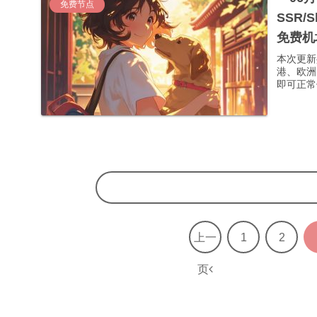
免费节点
SSR/
免费机
本次更新
港、欧洲
即可正常使
上一
1
2
页