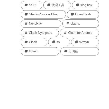
SSR
代理工具
sing-box
ShadowSocksr Plus
OpenClash
NekoRay
clashx
Clash Nyanpasu
Clash for Android
Clash
ss
v2rayn
flclash
订阅链