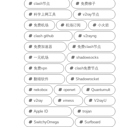
clash节点
免费梯子
科学上网工具
v2ray节点
免费机场
机场订阅
小火箭
clash github
v2rayng
免费加速器
免费clash节点
一元机场
shadowsocks
免费vpn
clash免费节点
翻墙软件
Shadowrocket
nekobox
operwrt
Quantumult
v2ray
vmess
V2rayU
Apple ID
trojan
SwitchyOmega
Surfboard