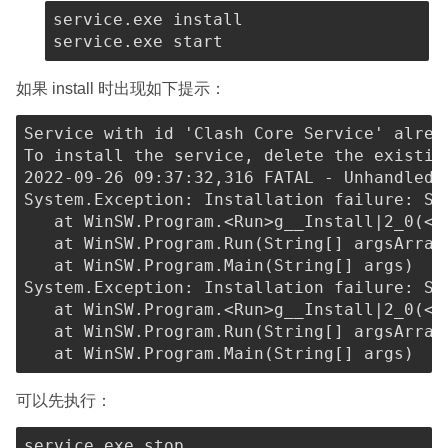
service.exe install

如果 install 时出现如下提示：
Service with id 'Clash Core Service' alread
To install the service, delete the existin
2022-09-26 09:37:32,316 FATAL - Unhandled e
System.Exception: Installation failure: Se
   at WinSW.Program.<Run>g__Install|2_0(<>c
   at WinSW.Program.Run(String[] argsArray
   at WinSW.Program.Main(String[] args)

System.Exception: Installation failure: Se
   at WinSW.Program.<Run>g__Install|2_0(<>c
   at WinSW.Program.Run(String[] argsArray
可以先执行：
service.exe stop
