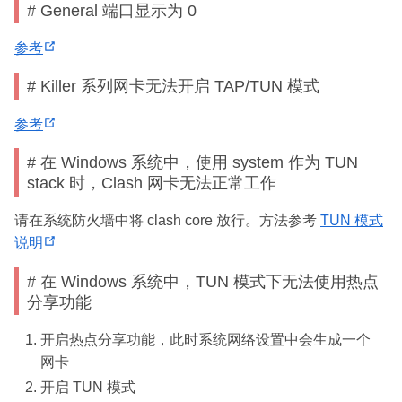
# General 端口显示为 0
p
e
(
参考
n
o
s
# Killer 系列网卡无法开启 TAP/TUN 模式
p
n
e
(
参考
e
n
o
w
s
# 在 Windows 系统中，使用 system 作为 TUN
p
w
stack 时，Clash 网卡无法正常工作
n
e
i
e
n
n
请在系统防火墙中将 clash core 放行。方法参考
TUN 模式
w
s
d
(
说明
w
n
o
o
i
# 在 Windows 系统中，TUN 模式下无法使用热点
e
w
p
n
分享功能
w
)
e
d
w
n
o
开启热点分享功能，此时系统网络设置中会生成一个
i
s
w
网卡
n
n
)
开启 TUN 模式
d
e