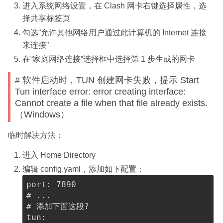
进入系统网络设置，在 Clash 网卡右键选择属性，选
o
w
择共享标签页
w
w
)
勾选“允许其他网络用户通过此计算机的 Internet 连接
i
来连接”
n
在“家庭网络连接”选择框中选择第 1 步生成的网卡
d
o
# 软件启动时，TUN 创建网卡失败，提示 Start
w
Tun interface error: error creating interface:
)
Cannot create a file when that file already exists.
（Windows）
临时解决方法：
进入 Home Directory
编辑 config.yaml，添加如下配置：
port
:
7890
# ...
# 添加下面这段?
tun
: