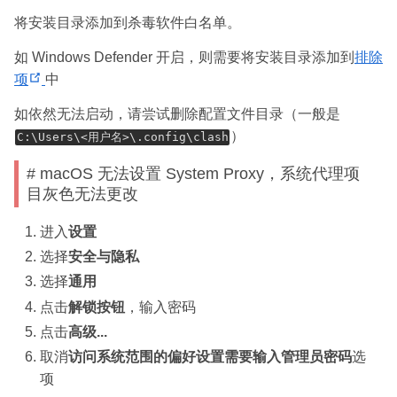
将安装目录添加到杀毒软件白名单。
如 Windows Defender 开启，则需要将安装目录添加到
排除
(
项
中
o
如依然无法启动，请尝试删除配置文件目录（一般是
p
）
C:\Users\<用户名>\.config\clash
e
n
# macOS 无法设置 System Proxy，系统代理项
s
目灰色无法更改
n
进入
设置
e
w
选择
安全与隐私
w
选择
通用
i
点击
解锁按钮
，输入密码
n
点击
高级...
d
取消
访问系统范围的偏好设置需要输入管理员密码
选
o
项
w