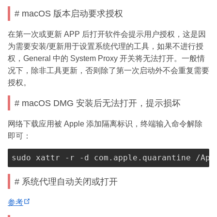
o
# macOS 版本启动要求授权
p
e
在第一次或更新 APP 后打开软件会提示用户授权，这是因
n
为需要安装/更新用于设置系统代理的工具，如果不进行授
s
权，General 中的 System Proxy 开关将无法打开。一般情
n
况下，除非工具更新，否则除了第一次启动外不会重复需要
e
授权。
w
w
# macOS DMG 安装后无法打开，提示损坏
i
网络下载应用被 Apple 添加隔离标识，终端输入命令解除
n
即可：
d
o
w
)
# 系统代理自动关闭或打开
(
参考
o