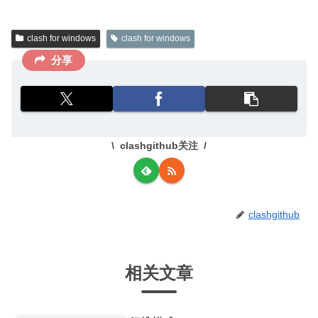
clash for windows
clash for windows
分享
clashgithub关注
clashgithub
相关文章