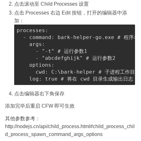
点击滚动至 Child Processes 设置
点击 Processes 右边 Edit 按钮，打开的编辑器中添
加：
processes
:
-
command
:
 bark
-
helper
-
go.exe 
# 程序名
args
:
-
"-t"
# 运行参数1
-
"abcdefghijk"
# 运行参数2
options
:
cwd
:
 C
:
\bark
-
helper 
# 子进程工作目录
log
:
true
# 将在 cwd 目录生成输出日志
点击编辑器右下角保存
添加完毕后重启 CFW 即可生效
其他参数参考：
http://nodejs.cn/api/child_process.html#child_process_chil
d_process_spawn_command_args_options