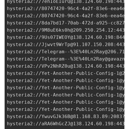
hysteria2://
7ehIoEIurQ@138.124.60.198
:443?
hysteria2://
80747420-96c4-4a2f-83e6-eea4e4
hysteria2://80747420-96c4-4a2f-83e6-eea4e4
hysteria2://
8da7bd17-70ab-472d-a925-cc8278
hysteria2://
9M8uE6ks0h@209.250.254.12
:443?
hysteria2://
9Us07IWEOY@138.124.60.198
:8443
hysteria2://
Jjwvt9WrTp@91.107.150.208
:443?
hysteria2://Telegram--%3E%
40Ln2Ray@206.71.
hysteria2://Telegram--%3E%
40Ln2Ray@gavazn.
hysteria2://
VPv2NhRZ0u@138.124.60.198
:443?
hysteria2://
Yet-Another-Public-Config-1@20
hysteria2://
Yet-Another-Public-Config-1@ya
hysteria2://
Yet-Another-Public-Config-1@ya
hysteria2://
Yet-Another-Public-Config-1@ya
hysteria2://
Yet-Another-Public-Config-1@ya
hysteria2://
Yet-Another-Public-Config-1@ya
hysteria2://
YwuvGJk36B@81.168.83.89
:2083?i
hysteria2://
aRA6WhGcZJ@138.124.60.198
:443?