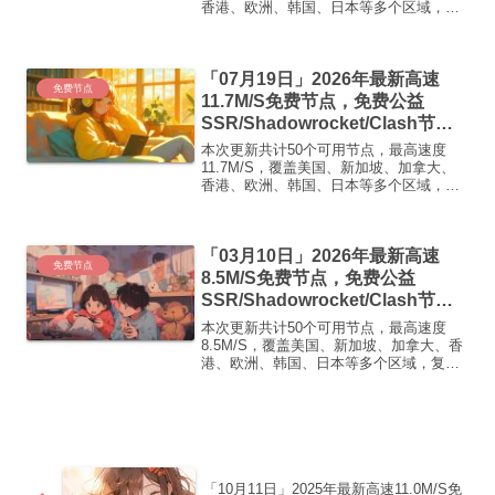
香港、欧洲、韩国、日本等多个区域，复
制下方的v2ray/Clash节点，在客户端添加
即可正常使用高速机场推荐1:
【 ORYMI 】 优质隧道专线 无设备数量限
「07月19日」2026年最新高速
制 ...
免费节点
11.7M/S免费节点，免费公益
SSR/Shadowrocket/Clash节
点/v2ray节点|免费订阅|免费梯子|
本次更新共计50个可用节点，最高速度
免费机场
11.7M/S，覆盖美国、新加坡、加拿大、
香港、欧洲、韩国、日本等多个区域，复
制下方的v2ray/Clash节点，在客户端添加
即可正常使用高速机场推荐1:
【 ORYMI 】免费套餐- 套餐流量：20
「03月10日」2026年最新高速
GB...
免费节点
8.5M/S免费节点，免费公益
SSR/Shadowrocket/Clash节
点/v2ray节点|免费订阅|免费梯子|
本次更新共计50个可用节点，最高速度
免费机场
8.5M/S，覆盖美国、新加坡、加拿大、香
港、欧洲、韩国、日本等多个区域，复制
下方的v2ray/Clash节点，在客户端添加即
可正常使用高速机场推荐1:【 ORYMI 】
免费套餐 (抵扣码：FR666)-...
「10月11日」2025年最新高速11.0M/S免