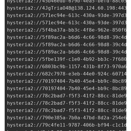
hysteria2://
45b46edb-679b-4ea5-befd-88c05b
hysteria2://
4JgTriaO4B@138.124.60.198
:443?
hysteria2://
571ec94e-613c-430a-93de-397d3d
hysteria2://
571ec94e-613c-430a-93de-397d3d
hysteria2://5f4ba37a-bb3c-4f8e-962e-850f62
hysteria2://
5f89ac2a-b6d6-4c66-98d8-39c4d5
hysteria2://
5f89ac2a-b6d6-4c66-98d8-39c4d5
hysteria2://
5f89ac2a-b6d6-4c66-98d8-39c4d5
hysteria2://
5fbe139f-c1e0-4b92-bb3c-7f6803
hysteria2://
6803bc9b-1157-431b-8f73-970a6d
hysteria2://
682c7978-e3eb-44e0-924c-607144
hysteria2://
70197404-7b40-45e4-bb9c-8bc899
hysteria2://
70197404-7b40-45e4-bb9c-8bc899
hysteria2://
78c2bad7-f5f3-41f2-88cc-81de9d
hysteria2://
78c2bad7-f5f3-41f2-88cc-81de9d
hysteria2://
78c2bad7-f5f3-41f2-88cc-81de9d
hysteria2://
790e385a-7b0a-47bd-8d2a-254e6a
hysteria2://
79c4fe11-9787-406b-bf94-c1c1db