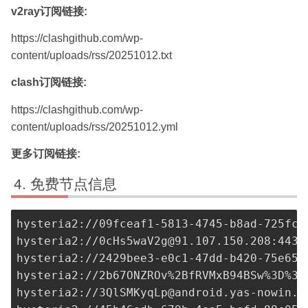
v2ray订阅链接:
https://clashgithub.com/wp-
content/uploads/rss/20251012.txt
clash订阅链接:
https://clashgithub.com/wp-
content/uploads/rss/20251012.yml
更多订阅链接:
免费节点信息
hysteria2://
09fceaf1-5813-4745-b8ad-725fc5
hysteria2://
0cHs5waV2g@91.107.150.208
:443?
hysteria2://
2429bee3-e0c1-47dd-b420-75e651
hysteria2://2b67ONZROv%2BfRVMxB94BSw%3D%
3D
hysteria2://
3QlSMKyqLp@android.yas-nowin.i