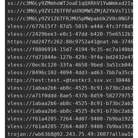
ss://c3M6Ly9ZMmhoWTJoaE1qQXRhV1YwWmkxd2Iye
ss://c3M6Ly9ZV1Z6TFRFeU9DMW5ZMjA2YkVsT1lVR
ss://c3M6Ly9ZV1Z6TFRJMU5pMWpabUk2V0c0NGFrd
vless://
677615f7-87d5-5019-a44d-4fc3ff8d59
vless://
2429bee3-e0c1-47dd-b420-75e6512b18
https://dd247fc262:
80c9752a41@nat-hk-37465
vless://
f8806934-15d7-4194-9c35-ec7a140bb6
vless://
fd71044e-127b-429c-9f4a-bd2432e473
vless://0ec8c120-33fa-4658-9bed-3a51cb04c5
vless://
8496c102-4094-4dd3-ad63-7bb7a35cba
https://test:
test.+@testkr3.ssv.vc
:30446

vless://
1abaa2b6-ab8c-4525-8c91-b73bc2ab2b
vless://a71f0ddd-8ae5-437b-8d59-5827797572
vless://
1abaa2b6-ab8c-4525-8c91-b73bc2ab2b
vless://
1abaa2b6-ab8c-4525-8c91-b73bc2ab2b
vless://
f61a4285-7264-4d07-9408-7b9ba1922c
vless://
f61a4285-7264-4d07-9408-7b9ba1922c
trojan://
wb6368@92.243.75.49
:2087?allowIns