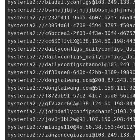
hysteria2://
biadailyconfigs@103.249.133.79
hysteria2://
bsnnajjbjsjnjjjbbbsbjajhjnnwjn
hysteria2://
c232f411-96b5-4b07-b2f7-66a434
hysteria2://
c3054d61-c708-4594-9797-f50acd
hysteria2://
c6bccea3-2f03-4f3e-80f4-d6757f
hysteria2://
cc6SOTJvEX@138.124.60.198
:443?
hysteria2://dailyconfigs_dailyconfigs_dail
hysteria2://dailyconfigs_dailyconfigs_dail
hysteria2://
dailyconfigschannel@103.249.13
hysteria2://
df36ace8-640b-42bb-8169-198901
hysteria2://
dongtaiwang.com@208.87.243.187
hysteria2://
dongtaiwang.com@51.159.111.32
:
hysteria2://
f872db91-57c2-41c7-aad0-561b4c
hysteria2://
gIVuzerGCA@138.124.60.198
:8443
hysteria2://
joindailyconfigschanel@103.249
hysteria2://
jovOmJbL2w@91.107.150.208
:443?
hysteria2://
miaoge110@45.58.38.153
:40112?i
hysteria2://
zanzendegiazadi@103.249.133.79