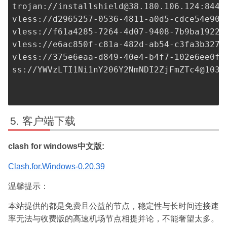
trojan://
installshield@38.180.106.124
:8443
vless://
d2965257-0536-4811-a0d5-cdce54e903
vless://
f61a4285-7264-4d07-9408-7b9ba1922c
vless://
e6ac850f-c81a-482d-ab54-c3fa3b327e
vless://
375e6eaa-d849-40e4-b4f7-102e6ee0fe
ss://
YWVzLTI1Ni1nY206Y2NmNDI2ZjFmZTc4@103.
客户端下载
clash for windows中文版:
Clash.for.Windows-0.20.39
温馨提示：
本站提供的都是免费且公益的节点，稳定性与长时间连接速
率无法与收费版的高速机场节点相提并论，不能奢望太多。