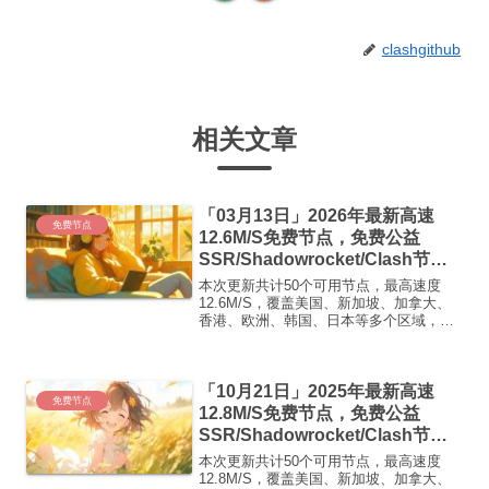
clashgithub
相关文章
「03月13日」2026年最新高速
免费节点
12.6M/S免费节点，免费公益
SSR/Shadowrocket/Clash节
点/v2ray节点|免费订阅|免费梯子|
本次更新共计50个可用节点，最高速度
免费机场
12.6M/S，覆盖美国、新加坡、加拿大、
香港、欧洲、韩国、日本等多个区域，复
制下方的v2ray/Clash节点，在客户端添加
即可正常使用高速机场推荐1:
【 ORYMI 】免费套餐 (抵扣码：
「10月21日」2025年最新高速
FR666)...
免费节点
12.8M/S免费节点，免费公益
SSR/Shadowrocket/Clash节
点/v2ray节点|免费订阅|免费梯子
本次更新共计50个可用节点，最高速度
12.8M/S，覆盖美国、新加坡、加拿大、