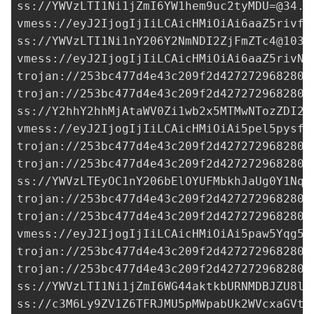
ss://
YWVzLTI1Ni1jZmI6YW1hem9uc2tyMDU=@34.2
vmess://eyJ2IjogIjIiLCAicHMiOiAi6aaZ5rivfE
ss://
YWVzLTI1Ni1nY206Y2NmNDI2ZjFmZTc4@103.
vmess://eyJ2IjogIjIiLCAicHMiOiAi6aaZ5rivNX
trojan://
253bc477d4e43c209f2d427272968280@
trojan://
253bc477d4e43c209f2d427272968280@
ss://Y2hhY2hhMjAtaWV0Zi1wb2x5MTMwNTozZDI2Y
vmess://eyJ2IjogIjIiLCAicHMiOiAi5pel5pysfE
trojan://
253bc477d4e43c209f2d427272968280@
trojan://
253bc477d4e43c209f2d427272968280@
ss://
YWVzLTEyOC1nY206bElOYUFMbkhJaUg0Y1NqO
trojan://
253bc477d4e43c209f2d427272968280@
trojan://
253bc477d4e43c209f2d427272968280@
vmess://eyJ2IjogIjIiLCAicHMiOiAi5paw5Yqg5Z
trojan://
253bc477d4e43c209f2d427272968280@
trojan://
253bc477d4e43c209f2d427272968280@
ss://YWVzLTI1Ni1jZmI6WG44aktkbURNMDBJZU8lI
ss://
c3M6Ly9ZV1Z6TFRJMU5pMWpabUk2WVcxaGVtO