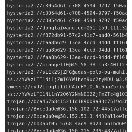
hysteria2://
c3054d61-c708-4594-9797-f50acd
hysteria2://
c3054d61-c708-4594-9797-f50acd
hysteria2://
c3054d61-c708-4594-9797-f50acd
hysteria2://
dongtaiwang.com@51.159.111.32
:
hysteria2://
f872db91-57c2-41c7-aad0-561b4c
hysteria2://
faa8b629-13ea-4ccd-94dd-ff1615
hysteria2://
faa8b629-13ea-4ccd-94dd-ff1615
hysteria2://
faa8b629-13ea-4ccd-94dd-ff1615
hysteria2://
miaoge110@45.58.38.153
:40112?i
hysteria2://
siEk2SjZFG@adas-polo-ba-mahi.k
ss://
YWVzLTI1Ni1jZmI6YW1hem9uc2tyMDU=@3.9.
vmess://eyJ2IjogIjIiLCAicHMiOiAi6aaZ5rivfE
ss://
YWVzLTI1Ni1nY206Y2NmNDI2ZjFmZTc4@103.
trojan://
bca467b8c15211d189008a93c7519d3b@
trojan://
BxceQaOe@36.156.102.72
:4451?allow
trojan://
BxceQaOe@58.152.53.3
:443?allowIns
trojan://
b00abf05-5768-4ac9-8d20-6b1bd605b
trojan://
BxceQaOe@36.150.215.236
:487?allow