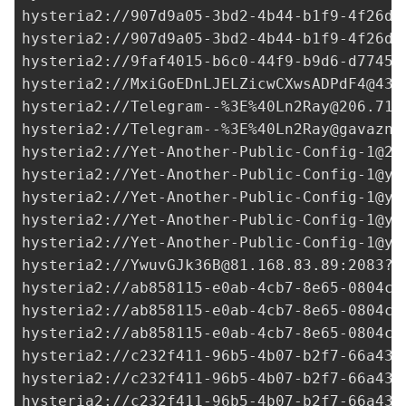
hysteria2://
907d9a05-3bd2-4b44-b1f9-4f26db
hysteria2://
907d9a05-3bd2-4b44-b1f9-4f26db
hysteria2://
9faf4015-b6c0-44f9-b9d6-d77454
hysteria2://
MxiGoEDnLJELZicwCXwsADPdF4@43.
hysteria2://Telegram--%3E%
40Ln2Ray@206.71.
hysteria2://Telegram--%3E%
40Ln2Ray@gavazn.
hysteria2://
Yet-Another-Public-Config-1@20
hysteria2://
Yet-Another-Public-Config-1@ya
hysteria2://
Yet-Another-Public-Config-1@ya
hysteria2://
Yet-Another-Public-Config-1@ya
hysteria2://
Yet-Another-Public-Config-1@ya
hysteria2://
YwuvGJk36B@81.168.83.89
:2083?i
hysteria2://
ab858115-e0ab-4cb7-8e65-0804c3
hysteria2://
ab858115-e0ab-4cb7-8e65-0804c3
hysteria2://
ab858115-e0ab-4cb7-8e65-0804c3
hysteria2://
c232f411-96b5-4b07-b2f7-66a434
hysteria2://
c232f411-96b5-4b07-b2f7-66a434
hysteria2://
c232f411-96b5-4b07-b2f7-66a434