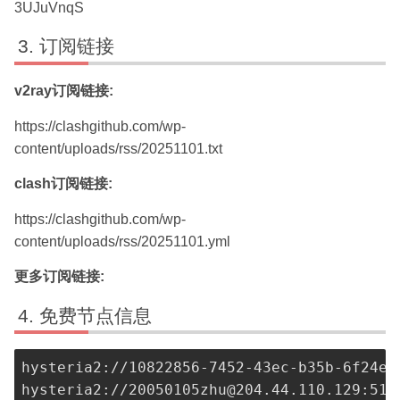
3UJuVnqS
订阅链接
v2ray订阅链接:
https://clashgithub.com/wp-
content/uploads/rss/20251101.txt
clash订阅链接:
https://clashgithub.com/wp-
content/uploads/rss/20251101.yml
更多订阅链接:
免费节点信息
hysteria2://
10822856-7452-43ec-b35b-6f24ea
hysteria2://
20050105zhu@204.44.110.129
:515