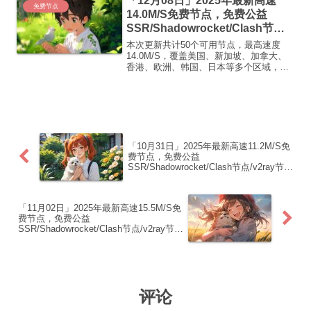
「12月08日」2025年最新高速
GB...
免费节点
14.0M/S免费节点，免费公益
SSR/Shadowrocket/Clash节
点/v2ray节点|免费订阅|免费梯子|
本次更新共计50个可用节点，最高速度
免费机场
14.0M/S，覆盖美国、新加坡、加拿大、
香港、欧洲、韩国、日本等多个区域，复
制下方的v2ray/Clash节点，在客户端添加
即可正常使用高速机场推荐1:
【 ORYMI 】免费套餐 (抵扣码：
FR666)...
「10月31日」2025年最新高速11.2M/S免
费节点，免费公益
SSR/Shadowrocket/Clash节点/v2ray节
点|免费订阅|免费梯子|免费机场
「11月02日」2025年最新高速15.5M/S免
费节点，免费公益
SSR/Shadowrocket/Clash节点/v2ray节
点|免费订阅|免费梯子|免费机场
评论