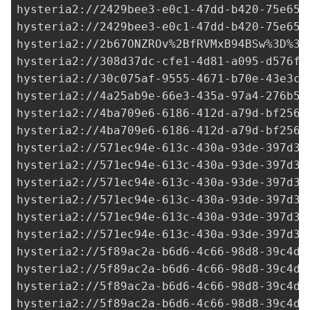
hysteria2://
2429bee3-e0c1-47dd-b420-75e651
hysteria2://
2429bee3-e0c1-47dd-b420-75e651
hysteria2://2b67ONZROv%2BfRVMxB94BSw%3D%
3D
hysteria2://
308d37dc-cfe1-4d81-a095-d576f9
hysteria2://
30c075af-9555-4671-b70e-43e3cf
hysteria2://
4a25ab9e-66e3-435a-97a4-276b5c
hysteria2://
4ba709e6-6186-412d-a79d-bf256c
hysteria2://
4ba709e6-6186-412d-a79d-bf256c
hysteria2://
571ec94e-613c-430a-93de-397d3d
hysteria2://
571ec94e-613c-430a-93de-397d3d
hysteria2://
571ec94e-613c-430a-93de-397d3d
hysteria2://
571ec94e-613c-430a-93de-397d3d
hysteria2://
571ec94e-613c-430a-93de-397d3d
hysteria2://
571ec94e-613c-430a-93de-397d3d
hysteria2://
5f89ac2a-b6d6-4c66-98d8-39c4d5
hysteria2://
5f89ac2a-b6d6-4c66-98d8-39c4d5
hysteria2://
5f89ac2a-b6d6-4c66-98d8-39c4d5
hysteria2://
5f89ac2a-b6d6-4c66-98d8-39c4d5