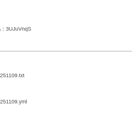
3UJuVnqS
0251109.txt
20251109.yml