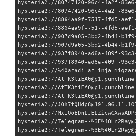
hysteria2://
80747420-96c4-4a2f-83e6
hysteria2://80747420-96c4-4a2f-83e6
hysteria2://
8864aa9f-7517-4fd5-aef1
hysteria2://
8864aa9f-7517-4fd5-aef1
hysteria2://
907d9a05-3bd2-4b44-b1f9
hysteria2://
907d9a05-3bd2-4b44-b1f9
hysteria2://
937f8940-ad8a-409f-93c3
hysteria2://
937f8940-ad8a-409f-93c3
hysteria2://%
40azadi_az_inja_migzar
hysteria2://
AtTK3tiEA0@p1.punchline
hysteria2://
AtTK3tiEA0@p1.punchline
hysteria2://
AtTK3tiEA0@p1.punchline
hysteria2://
JOh7tQHdp8@191.96.11.10
hysteria2://
MxiGoEDnLJELZicwCXwsADP
hysteria2://Telegram--%3E%
40Ln2Ray@
hysteria2://Telegram--%3E%
40Ln2Ray@