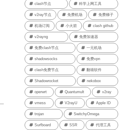
clash节点
科学上网工具
v2ray节点
免费机场
免费梯子
机场订阅
小火箭
clash github
v2rayng
免费加速器
免费clash节点
一元机场
shadowsocks
免费vpn
clash免费节点
翻墙软件
Shadowrocket
nekobox
operwrt
Quantumult
v2ray
vmess
V2rayU
Apple ID
trojan
SwitchyOmega
Surfboard
SSR
代理工具