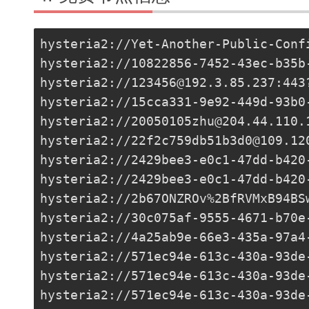
hysteria2://
Yet-Another-Public-Conf
hysteria2://
10822856-7452-43ec-b35b
hysteria2://
123456@192.3.85.237
:443
hysteria2://
15cca331-9e92-449d-93b0
hysteria2://
20050105zhu@204.44.110.
hysteria2://
22f2c759db51b3d0@109.12
hysteria2://
2429bee3-e0c1-47dd-b420
hysteria2://
2429bee3-e0c1-47dd-b420
hysteria2://2b67ONZROv%2BfRVMxB94BS
hysteria2://
30c075af-9555-4671-b70e
hysteria2://
4a25ab9e-66e3-435a-97a4
hysteria2://
571ec94e-613c-430a-93de
hysteria2://
571ec94e-613c-430a-93de
hysteria2://
571ec94e-613c-430a-93de