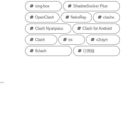
sing-box
ShadowSocksr Plus
OpenClash
NekoRay
clashx
Clash Nyanpasu
Clash for Android
Clash
ss
v2rayn
flclash
订阅链