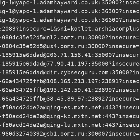
ig-1@yapc-1.adamhayward.co.uk
:35000?insec
ig-1@yapc-1.adamhayward.co.uk
:36300?insec
ig-1@yapc-1.adamhayward.co.uk
:36600?insec
:2083?insecure=1&sni=kotlet.arshiacomplus
-0804c35e52d5@nl2.oomz.ru
:30000?insecure=
-0804c35e52d5@us4.oomz.ru
:30000?insecure=
-185915e6ddad@206.71.158.41
:35000?insecur
-185915e6ddad@77.90.41.197
:35000?insecure
-185915e6ddad@dir.cybsecguru.com
:35000?in
-66a434725ffb@108.165.213.197
:23891?insec
-66a434725ffb@193.142.59.41
:23899?insecur
-66a434725ffb@38.45.89.97
:23892?insecure=
-f50acd24de2a@qing-es.mxtn.net
:443?insecu
-f50acd24de2a@qing-kz.mxtn.net
:443?insecu
-f50acd24de2a@qing-lu.mxtn.net
:443?insecu
-960d32740392@sb1.oomz.ru
:30000?insecure=