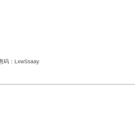
码：LxwSsaay
】