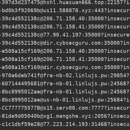
-397d3d237475@hshl.huasuan666.top
:22157?i
-bd0b3f92069b@us11.588878.xyz
:443?insecur
-39c4d552138c@206.71.158.40
:35000?insecur
-39c4d552138c@206.71.158.41
:35000?insecur
-39c4d552138c@77.90.41.197
:35000?insecure
-39c4d552138c@dir.cybsecguru.com
:35000?in
-e508a15cf169@206.71.158.40
:35000?insecur
-e508a15cf169@206.71.158.41
:35000?insecur
-e508a15cf169@dir.cybsecguru.com
:35000?in
-970a6deb741f@fra-nb-02.linlujs.pw
:29854?
-607144495681@fra-nb-01.linlujs.pw
:24568?
-8bc8995012ae@fra-nb-01.linlujs.pw
:24568?
-8bc8995012ae@us-nb-01.linlujs.pw
:25684?i
-CC777775577B@s15.serv00.com
:7777?insecur
-81de9d05040b@xg1.mangshe.xyz
:2056?insecu
-c1c1dbf59e28@77.223.214.193
:31468?insecu