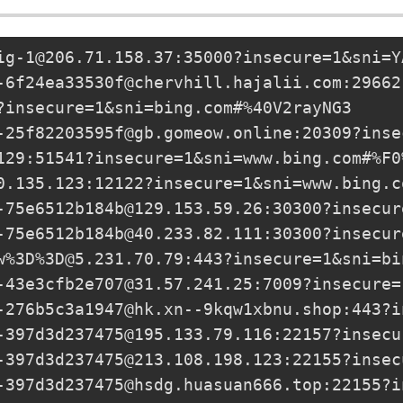
ig-1@206.71.158.37
:35000?insecure=1&sni=Y
-6f24ea33530f@chervhill.hajalii.com
:29662
?insecure=1&sni=bing.com#%40V2rayNG3

-25f82203595f@gb.gomeow.online
:20309?inse
129
:51541?insecure=1&sni=www.bing.com#%F0
0.135.123
:12122?insecure=1&sni=www.bing.c
-75e6512b184b@129.153.59.26
:30300?insecur
-75e6512b184b@40.233.82.111
:30300?insecur
w%3D%
3D@5.231.70.79
:443?insecure=1&sni=bi
-43e3cfb2e707@31.57.241.25
:7009?insecure=
-276b5c3a1947@hk.xn--9kqw1xbnu.shop
:443?i
-397d3d237475@195.133.79.116
:22157?insecu
-397d3d237475@213.108.198.123
:22155?insec
-397d3d237475@hsdg.huasuan666.top
:22155?i