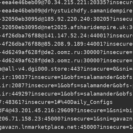
-eea4e46beb09@70.34.215.221
:20335?insecur
-eea4e46beb09@drhystuichdfy.samanidempire
-32050eb3095d@185.92.220.240
:30205?insecu
-32050eb3095d@net2025.afsharidempire.uk
:3
-4f26dba76f88@141.147.52.24
:44001?insecur
-4f26dba76f88@85.208.9.189
:44001?insecure
-4d6249af628f@de2.oomz.ru
:30000?insecure=
-4d6249af628f@de3.oomz.ru
:30000?insecure=
e@all-v4.dgi000.store
:443?insecure=0&sni=
.ir
:19037?insecure=1&obfs=salamander&obfs
.ir
:2087?insecure=1&obfs=salamander&obfs-
.ir
:44929?insecure=1&obfs=salamander&obfs
7
:48361?insecure=1#%40Daily_Configs

dF4@43.201.45.216
:29609?insecure=1&sni=bi
206.71.158.23
:45000?insecure=1&sni=gavazn
gavazn.lnmarketplace.net
:45000?insecure=1