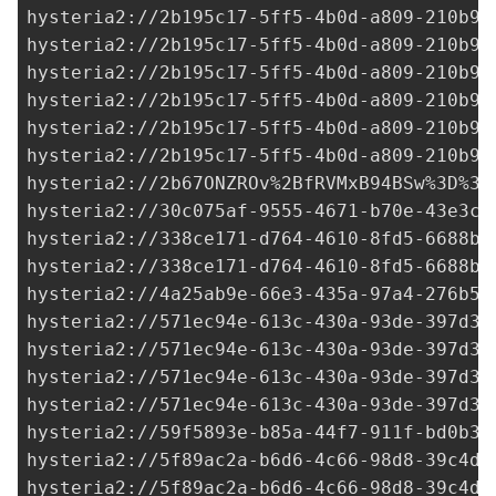
hysteria2://
2b195c17-5ff5-4b0d-a809-210b92
hysteria2://
2b195c17-5ff5-4b0d-a809-210b92
hysteria2://
2b195c17-5ff5-4b0d-a809-210b92
hysteria2://
2b195c17-5ff5-4b0d-a809-210b92
hysteria2://
2b195c17-5ff5-4b0d-a809-210b92
hysteria2://
2b195c17-5ff5-4b0d-a809-210b92
hysteria2://2b67ONZROv%2BfRVMxB94BSw%3D%
3D
hysteria2://
30c075af-9555-4671-b70e-43e3cf
hysteria2://
338ce171-d764-4610-8fd5-6688b0
hysteria2://
338ce171-d764-4610-8fd5-6688b0
hysteria2://
4a25ab9e-66e3-435a-97a4-276b5c
hysteria2://
571ec94e-613c-430a-93de-397d3d
hysteria2://
571ec94e-613c-430a-93de-397d3d
hysteria2://
571ec94e-613c-430a-93de-397d3d
hysteria2://
571ec94e-613c-430a-93de-397d3d
hysteria2://
59f5893e-b85a-44f7-911f-bd0b3f
hysteria2://
5f89ac2a-b6d6-4c66-98d8-39c4d5
hysteria2://
5f89ac2a-b6d6-4c66-98d8-39c4d5