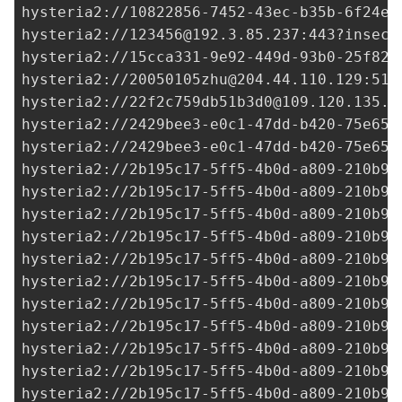
hysteria2://
10822856-7452-43ec-b35b-6f24ea
hysteria2://
123456@192.3.85.237
:443?insecu
hysteria2://
15cca331-9e92-449d-93b0-25f822
hysteria2://
20050105zhu@204.44.110.129
:515
hysteria2://
22f2c759db51b3d0@109.120.135.1
hysteria2://
2429bee3-e0c1-47dd-b420-75e651
hysteria2://
2429bee3-e0c1-47dd-b420-75e651
hysteria2://
2b195c17-5ff5-4b0d-a809-210b92
hysteria2://
2b195c17-5ff5-4b0d-a809-210b92
hysteria2://
2b195c17-5ff5-4b0d-a809-210b92
hysteria2://
2b195c17-5ff5-4b0d-a809-210b92
hysteria2://
2b195c17-5ff5-4b0d-a809-210b92
hysteria2://
2b195c17-5ff5-4b0d-a809-210b92
hysteria2://
2b195c17-5ff5-4b0d-a809-210b92
hysteria2://
2b195c17-5ff5-4b0d-a809-210b92
hysteria2://
2b195c17-5ff5-4b0d-a809-210b92
hysteria2://
2b195c17-5ff5-4b0d-a809-210b92
hysteria2://
2b195c17-5ff5-4b0d-a809-210b92