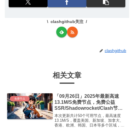
clashgithub关注
clashgithub
相关文章
「09月26日」2025年最新高速
免费节点
13.1M/S免费节点，免费公益
SSR/Shadowrocket/Clash节
点/v2ray节点|免费订阅|免费梯子
本次更新共计50个可用节点，最高速度
13.1M/S，覆盖美国、新加坡、加拿大、
香港、欧洲、韩国、日本等多个区域，复
制下方的v2ray/Clash节点，在客户端添加