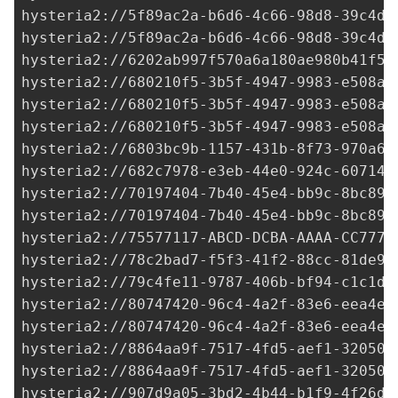
hysteria2://
5f89ac2a-b6d6-4c66-98d8-39c4d5
hysteria2://
5f89ac2a-b6d6-4c66-98d8-39c4d5
hysteria2://
6202ab997f570a6a180ae980b41f57
hysteria2://
680210f5-3b5f-4947-9983-e508a1
hysteria2://
680210f5-3b5f-4947-9983-e508a1
hysteria2://
680210f5-3b5f-4947-9983-e508a1
hysteria2://
6803bc9b-1157-431b-8f73-970a6d
hysteria2://
682c7978-e3eb-44e0-924c-607144
hysteria2://
70197404-7b40-45e4-bb9c-8bc899
hysteria2://
70197404-7b40-45e4-bb9c-8bc899
hysteria2://
75577117-ABCD-DCBA-AAAA-CC7777
hysteria2://
78c2bad7-f5f3-41f2-88cc-81de9d
hysteria2://
79c4fe11-9787-406b-bf94-c1c1db
hysteria2://
80747420-96c4-4a2f-83e6-eea4e4
hysteria2://80747420-96c4-4a2f-83e6-eea4e4
hysteria2://
8864aa9f-7517-4fd5-aef1-32050e
hysteria2://
8864aa9f-7517-4fd5-aef1-32050e
hysteria2://
907d9a05-3bd2-4b44-b1f9-4f26db