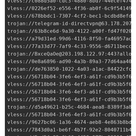
vless://
c088d5a0-cdc3-4880-8bd7-44ecef474b
vless://
0226ef52-e556-4f36-ab0f-6c9f541494
vless://
678bbdc1-7307-4cf2-bec1-bcdbd8efdb
trojan://
telegram-id-directvpn@63.178.207.
trojan://
63b8ce6d-9a30-4122-a00f-fd47f020d
vless://
a79d31ed-99d6-4116-8f50-fa46957ac6
vless://
77a33d77-7af9-4c33-9556-d6711becca
trojan://
BxceQaOe@203.198.122.97
:443?allow
vless://0e8a6896-ad90-4a3b-89a3-77d64aa409
trojan://
de763850-1022-4a03-a1ac-84422cfcd
vless://
56718b04-3fe6-4ef3-a61f-cd9b3b5f64
vless://
56718b04-3fe6-4ef3-a61f-cd9b3b5f64
vless://
56718b04-3fe6-4ef3-a61f-cd9b3b5f64
vless://
56718b04-3fe6-4ef3-a61f-cd9b3b5f64
trojan://
d5a49621-b25c-4684-aea8-8389f3a8a
vless://
56718b04-3fe6-4ef3-a61f-cd9b3b5f64
vless://
9627bc06-1a36-4674-aeb8-4e863b8bd9
vless://
7843d0a1-be6f-4b7f-92e2-8040711b43