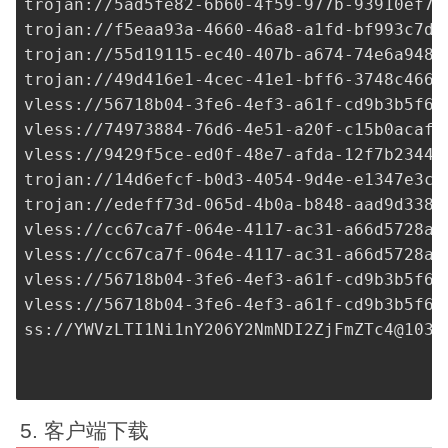
trojan://
5ad5fe82-6b60-4f59-977b-93910ef7a
trojan://
f5eaa93a-4660-46a8-a1fd-bf993c7da
trojan://
55d19115-ec40-407b-a674-74e6a9483
trojan://
49d416e1-4cec-41e1-bff6-3748c466f
vless://
56718b04-3fe6-4ef3-a61f-cd9b3b5f64
vless://
74973884-76d6-4e51-a20f-c15b0acaf1
vless://
9429f5ce-ed0f-48e7-afda-12f7b23441
trojan://
14d6efcf-b0d3-4054-9d4e-e1347e3ce
trojan://
edeff73d-065d-4b0a-b848-aad9d3380
vless://
cc67ca7f-064e-4117-ac31-a66d5728a1
vless://
cc67ca7f-064e-4117-ac31-a66d5728a1
vless://
56718b04-3fe6-4ef3-a61f-cd9b3b5f64
vless://
56718b04-3fe6-4ef3-a61f-cd9b3b5f64
ss://
YWVzLTI1Ni1nY206Y2NmNDI2ZjFmZTc4@103.
客户端下载