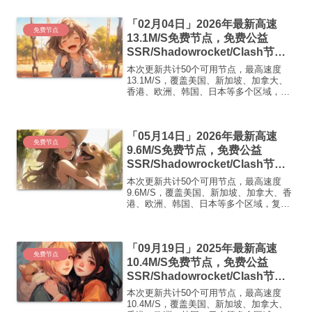
即可正常使用高速机场推荐1:
【 ORYMI 】 优质隧道专线 无设备数量限
「02月04日」2026年最新高速
制 ...
免费节点
13.1M/S免费节点，免费公益
SSR/Shadowrocket/Clash节
点/v2ray节点|免费订阅|免费梯子|
本次更新共计50个可用节点，最高速度
免费机场
13.1M/S，覆盖美国、新加坡、加拿大、
香港、欧洲、韩国、日本等多个区域，复
制下方的v2ray/Clash节点，在客户端添加
即可正常使用高速机场推荐1:
【 ORYMI 】免费套餐 (抵扣码：
「05月14日」2026年最新高速
FR666)...
免费节点
9.6M/S免费节点，免费公益
SSR/Shadowrocket/Clash节
点/v2ray节点|免费订阅|免费梯子|
本次更新共计50个可用节点，最高速度
免费机场
9.6M/S，覆盖美国、新加坡、加拿大、香
港、欧洲、韩国、日本等多个区域，复制
下方的v2ray/Clash节点，在客户端添加即
可正常使用高速机场推荐1:【 ORYMI 】
免费套餐 (抵扣码：FR666)-...
「09月19日」2025年最新高速
免费节点
10.4M/S免费节点，免费公益
SSR/Shadowrocket/Clash节
点/v2ray节点|免费订阅|免费梯子
本次更新共计50个可用节点，最高速度
10.4M/S，覆盖美国、新加坡、加拿大、