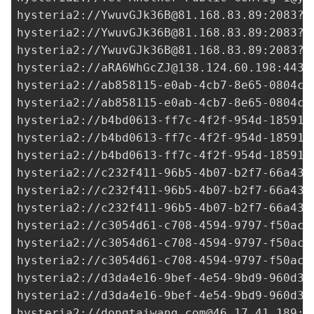
hysteria2://
YwuvGJk36B@81.168.83.89
:2083?i
hysteria2://
YwuvGJk36B@81.168.83.89
:2083?i
hysteria2://
YwuvGJk36B@81.168.83.89
:2083?i
hysteria2://
aRA6WhGcZJ@138.124.60.198
:443?
hysteria2://
ab858115-e0ab-4cb7-8e65-0804c3
hysteria2://
ab858115-e0ab-4cb7-8e65-0804c3
hysteria2://
b4bd0613-ff7c-4f2f-954d-185915
hysteria2://
b4bd0613-ff7c-4f2f-954d-185915
hysteria2://
b4bd0613-ff7c-4f2f-954d-185915
hysteria2://
c232f411-96b5-4b07-b2f7-66a434
hysteria2://
c232f411-96b5-4b07-b2f7-66a434
hysteria2://
c232f411-96b5-4b07-b2f7-66a434
hysteria2://
c3054d61-c708-4594-9797-f50acd
hysteria2://
c3054d61-c708-4594-9797-f50acd
hysteria2://
c3054d61-c708-4594-9797-f50acd
hysteria2://
d3da4e16-9bef-4e54-9bd9-960d32
hysteria2://
d3da4e16-9bef-4e54-9bd9-960d32
hysteria2://
dongtaiwang.com@46.17.41.189
:5