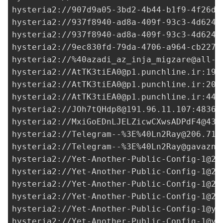
hysteria2://
907d9a05-3bd2-4b44-b1f9-4f26db
hysteria2://
937f8940-ad8a-409f-93c3-4d6249
hysteria2://
937f8940-ad8a-409f-93c3-4d6249
hysteria2://
9ec830fd-79da-4706-a964-cb227d
hysteria2://%
40azadi_az_inja_migzare@all-v
hysteria2://
AtTK3tiEA0@p1.punchline.ir
:190
hysteria2://
AtTK3tiEA0@p1.punchline.ir
:208
hysteria2://
AtTK3tiEA0@p1.punchline.ir
:449
hysteria2://
JOh7tQHdp8@191.96.11.107
:48361
hysteria2://
MxiGoEDnLJELZicwCXwsADPdF4@43.
hysteria2://Telegram--%3E%
40Ln2Ray@206.71.
hysteria2://Telegram--%3E%
40Ln2Ray@gavazn.
hysteria2://
Yet-Another-Public-Config-1@20
hysteria2://
Yet-Another-Public-Config-1@20
hysteria2://
Yet-Another-Public-Config-1@20
hysteria2://
Yet-Another-Public-Config-1@20
hysteria2://
Yet-Another-Public-Config-1@ya
hysteria2://
Yet-Another-Public-Config-1@ya