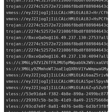
trojan://
2274c52572e721086f8bd8f88984643c@
trojan://
2274c52572e721086f8bd8f88984643c@
vmess://eyJ2IjogIjIiLCAicHMiOiAi8J+Hr/Cfh7
vmess://eyJ2IjogIjIiLCAicHMiOiAi8J+HsPCfh7
trojan://
2274c52572e721086f8bd8f88984643c@
trojan://
2274c52572e721086f8bd8f88984643c@
trojan://
BxceQaOe@116.49.237.130
:2753?allo
trojan://
2274c52572e721086f8bd8f88984643c@
trojan://
2274c52572e721086f8bd8f88984643c@
trojan://
BxceQaOe@116.49.237.130
:4094?allo
ss://
c3M6Ly9ZV1Z6TFRJMU5pMWpabUk2WVcxaGVtO
ss://
c3M6Ly9ZMmhoWTJoaE1qQXRhV1YwWmpwaGMyU
vmess://eyJ2IjogIjIiLCAicHMiOiAi6aaZ5rivN3
vmess://eyJ2IjogIjIiLCAicHMiOiAi5pel5pysNH
vmess://eyJ2IjogIjIiLCAicHMiOiAi6Z+p5Zu9fE
vless://
53e91da4-f382-4b8e-890a-2499bc8775
vless://
29397c5b-be3b-41d9-8a49-21575668e9
vless://
93cd7e0f-8a81-4076-be8b-6d3bf3f8f8