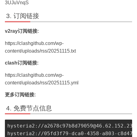
3UJuVnqS
订阅链接
v2ray订阅链接:
https://clashgithub.com/wp-
content/uploads/rss/20251115.txt
clash订阅链接:
https://clashgithub.com/wp-
content/uploads/rss/20251115.yml
更多订阅链接:
免费节点信息
hysteria2://
a2678c97b8d79059@46.62.152.236
hysteria2://
05fd3f79-dca0-4358-a803-c8d471