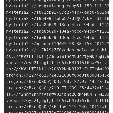
hysteria2://
dongtaiwang.com@51.159.111.32
:
hysteria2://
f872db91-57c2-41c7-aad0-561b4c
hysteria2://
f8e40931bbb827df@62.60.231.189
hysteria2://
faa8b629-13ea-4ccd-94dd-ff1615
hysteria2://
faa8b629-13ea-4ccd-94dd-ff1615
hysteria2://
faa8b629-13ea-4ccd-94dd-ff1615
hysteria2://
miaoge110@45.58.38.153
:40112?i
hysteria2://
siEk2SjZFG@adas-polo-ba-mahi.k
ss://
YWVzLTI1Ni1jZmI6YW1hem9uc2tyMDU=@3.9.
vmess://eyJ2IjogIjIiLCAicHMiOiAi6aaZ5rivfE
ss://
YWVzLTI1Ni1nY206Y2NmNDI2ZjFmZTc4@103.
trojan://
2274c52572e721086f8bd8f88984643c@
trojan://
BxceQaOe@203.198.122.97
:443?allow
trojan://
BxceQaOe@219.77.239.35
:443?allowI
ss://
Y2hhY2hhMjAtaWV0Zjphc2QxMjM0NTY=@103.
vmess://eyJ2IjogIjIiLCAicHMiOiAi8J+HrfCfh7
trojan://
BxceQaOe@36.150.215.246
:4011?allo