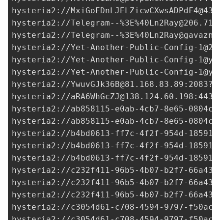
hysteria2://
MxiGoEDnLJELZicwCXwsADPdF4@43.
hysteria2://Telegram--%3E%
40Ln2Ray@206.71.
hysteria2://Telegram--%3E%
40Ln2Ray@gavazn.
hysteria2://
Yet-Another-Public-Config-1@20
hysteria2://
Yet-Another-Public-Config-1@ya
hysteria2://
Yet-Another-Public-Config-1@ya
hysteria2://
YwuvGJk36B@81.168.83.89
:2083?i
hysteria2://
aRA6WhGcZJ@138.124.60.198
:443?
hysteria2://
ab858115-e0ab-4cb7-8e65-0804c3
hysteria2://
ab858115-e0ab-4cb7-8e65-0804c3
hysteria2://
b4bd0613-ff7c-4f2f-954d-185915
hysteria2://
b4bd0613-ff7c-4f2f-954d-185915
hysteria2://
b4bd0613-ff7c-4f2f-954d-185915
hysteria2://
c232f411-96b5-4b07-b2f7-66a434
hysteria2://
c232f411-96b5-4b07-b2f7-66a434
hysteria2://
c232f411-96b5-4b07-b2f7-66a434
hysteria2://
c3054d61-c708-4594-9797-f50acd
hysteria2://
c3054d61-c708-4594-9797-f50acd