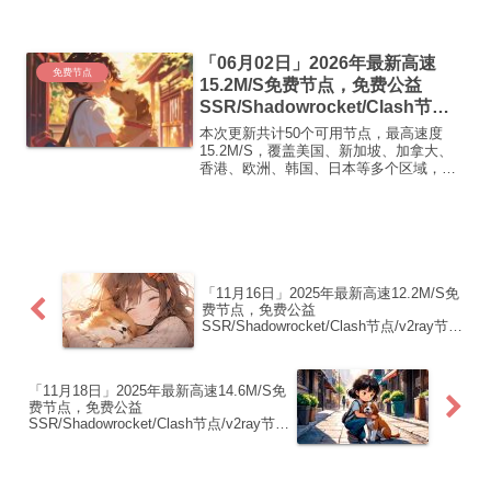
制下方的v2ray/Clash节点，在客户端添加
即可正常使用高速机场推荐1:
【 ORYMI 】免费套餐 (抵扣码：
「06月02日」2026年最新高速
FR666)...
免费节点
15.2M/S免费节点，免费公益
SSR/Shadowrocket/Clash节
点/v2ray节点|免费订阅|免费梯子|
本次更新共计50个可用节点，最高速度
免费机场
15.2M/S，覆盖美国、新加坡、加拿大、
香港、欧洲、韩国、日本等多个区域，复
制下方的v2ray/Clash节点，在客户端添加
即可正常使用高速机场推荐1:
【 ORYMI 】免费套餐 (抵扣码：
FR666)...
「11月16日」2025年最新高速12.2M/S免
费节点，免费公益
SSR/Shadowrocket/Clash节点/v2ray节
点|免费订阅|免费梯子|免费机场
「11月18日」2025年最新高速14.6M/S免
费节点，免费公益
SSR/Shadowrocket/Clash节点/v2ray节
点|免费订阅|免费梯子|免费机场