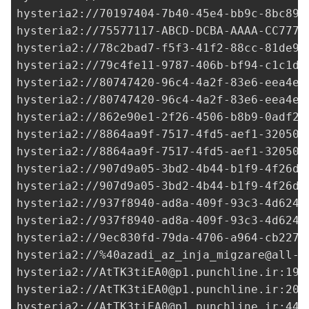
hysteria2://
70197404-7b40-45e4-bb9c-8bc899
hysteria2://
75577117-ABCD-DCBA-AAAA-CC7777
hysteria2://
78c2bad7-f5f3-41f2-88cc-81de9d
hysteria2://
79c4fe11-9787-406b-bf94-c1c1db
hysteria2://
80747420-96c4-4a2f-83e6-eea4e4
hysteria2://80747420-96c4-4a2f-83e6-eea4e4
hysteria2://
862e90e1-2f26-4506-b8b9-0adf20
hysteria2://
8864aa9f-7517-4fd5-aef1-32050e
hysteria2://
8864aa9f-7517-4fd5-aef1-32050e
hysteria2://
907d9a05-3bd2-4b44-b1f9-4f26db
hysteria2://
907d9a05-3bd2-4b44-b1f9-4f26db
hysteria2://
937f8940-ad8a-409f-93c3-4d6249
hysteria2://
937f8940-ad8a-409f-93c3-4d6249
hysteria2://
9ec830fd-79da-4706-a964-cb227d
hysteria2://%
40azadi_az_inja_migzare@all-v
hysteria2://
AtTK3tiEA0@p1.punchline.ir
:190
hysteria2://
AtTK3tiEA0@p1.punchline.ir
:208
hysteria2://
AtTK3tiEA0@p1.punchline.ir
:449