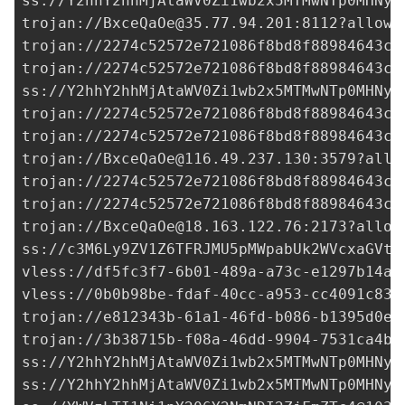
ss://Y2hhY2hhMjAtaWV0Zi1wb2x5MTMwNTp0MHNyb
trojan://
BxceQaOe@35.77.94.201
:8112?allowI
trojan://
2274c52572e721086f8bd8f88984643c@
trojan://
2274c52572e721086f8bd8f88984643c@
ss://Y2hhY2hhMjAtaWV0Zi1wb2x5MTMwNTp0MHNyb
trojan://
2274c52572e721086f8bd8f88984643c@
trojan://
2274c52572e721086f8bd8f88984643c@
trojan://
BxceQaOe@116.49.237.130
:3579?allo
trojan://
2274c52572e721086f8bd8f88984643c@
trojan://
2274c52572e721086f8bd8f88984643c@
trojan://
BxceQaOe@18.163.122.76
:2173?allow
ss://
c3M6Ly9ZV1Z6TFRJMU5pMWpabUk2WVcxaGVtO
vless://
df5fc3f7-6b01-489a-a73c-e1297b14a3
vless://
0b0b98be-fdaf-40cc-a953-cc4091c838
trojan://
e812343b-61a1-46fd-b086-b1395d0eb
trojan://
3b38715b-f08a-46dd-9904-7531ca4bb
ss://Y2hhY2hhMjAtaWV0Zi1wb2x5MTMwNTp0MHNyb
ss://Y2hhY2hhMjAtaWV0Zi1wb2x5MTMwNTp0MHNyb