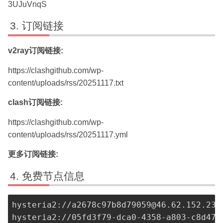
3UJuVnqS
订阅链接
v2ray订阅链接:
https://clashgithub.com/wp-
content/uploads/rss/20251117.txt
clash订阅链接:
https://clashgithub.com/wp-
content/uploads/rss/20251117.yml
更多订阅链接:
免费节点信息
hysteria2://
a2678c97b8d79059@46.62.152.236
hysteria2://
05fd3f79-dca0-4358-a803-c8d471