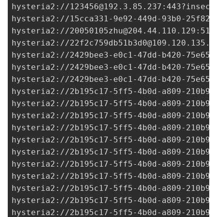
hysteria2://
123456@192.3.85.237
:443?insecu
hysteria2://
15cca331-9e92-449d-93b0-25f822
hysteria2://
20050105zhu@204.44.110.129
:515
hysteria2://
22f2c759db51b3d0@109.120.135.1
hysteria2://
2429bee3-e0c1-47dd-b420-75e651
hysteria2://
2429bee3-e0c1-47dd-b420-75e651
hysteria2://
2429bee3-e0c1-47dd-b420-75e651
hysteria2://
2b195c17-5ff5-4b0d-a809-210b92
hysteria2://
2b195c17-5ff5-4b0d-a809-210b92
hysteria2://
2b195c17-5ff5-4b0d-a809-210b92
hysteria2://
2b195c17-5ff5-4b0d-a809-210b92
hysteria2://
2b195c17-5ff5-4b0d-a809-210b92
hysteria2://
2b195c17-5ff5-4b0d-a809-210b92
hysteria2://
2b195c17-5ff5-4b0d-a809-210b92
hysteria2://
2b195c17-5ff5-4b0d-a809-210b92
hysteria2://
2b195c17-5ff5-4b0d-a809-210b92
hysteria2://
2b195c17-5ff5-4b0d-a809-210b92
hysteria2://
2b195c17-5ff5-4b0d-a809-210b92