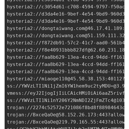
hysteria2://
c3054d61-c708-4594-9797-f50acd
hysteria2://
d3da4e16-9bef-4e54-9bd9-960d32
hysteria2://
d3da4e16-9bef-4e54-9bd9-960d32
hysteria2://
dongtaiwang.com@46.17.41.189
:5
hysteria2://
dongtaiwang.com@51.159.111.32
:
hysteria2://
f872db91-57c2-41c7-aad0-561b4c
hysteria2://
f8e40931bbb827df@62.60.231.189
hysteria2://
faa8b629-13ea-4ccd-94dd-ff1615
hysteria2://
faa8b629-13ea-4ccd-94dd-ff1615
hysteria2://
faa8b629-13ea-4ccd-94dd-ff1615
hysteria2://
miaoge110@45.58.38.153
:40112?i
ss://
YWVzLTI1Ni1jZmI6YW1hem9uc2tyMDU=@3.9.
vmess://eyJ2IjogIjIiLCAicHMiOiAi6aaZ5rivfE
ss://
YWVzLTI1Ni1nY206Y2NmNDI2ZjFmZTc4@103.
trojan://
2274c52572e721086f8bd8f88984643c@
trojan://
BxceQaOe@58.152.26.173
:443?allowI
trojan://
BxceQaOe@219.79.165.55
:443?allowI