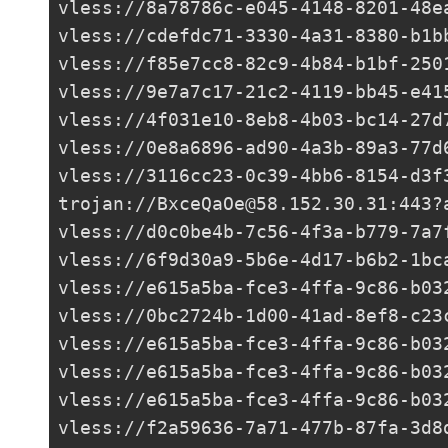
vless://
8a78786c-e045-4148-8201-48e
vless://
cdefdc71-3330-4a31-8380-b1b
vless://
f85e7cc8-82c9-4b84-b1bf-250
vless://
9e7a7c17-21c2-4119-bb45-e41
vless://
4f031e10-8eb8-4b03-bc14-27d
vless://0e8a6896-ad90-4a3b-89a3-77d
vless://
3116cc23-0c39-4bb6-8154-d3f
trojan://
BxceQaOe@58.152.30.31
:443?
vless://
d0c0be4b-7c56-4f3a-b779-7a7
vless://
6f9d30a9-5b6e-4d17-b6b2-1bc
vless://
e615a5ba-fce3-4ffa-9c86-b03
vless://
0bc2724b-1d00-41ad-8ef8-c23
vless://
e615a5ba-fce3-4ffa-9c86-b03
vless://
e615a5ba-fce3-4ffa-9c86-b03
vless://
e615a5ba-fce3-4ffa-9c86-b03
vless://
f2a59636-7a71-477b-87fa-3d8