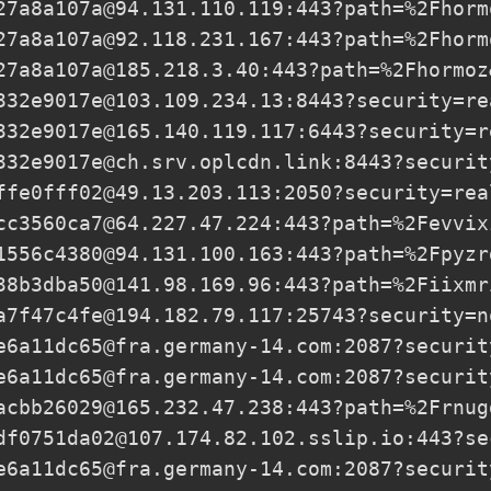
27a8a107a@94.131.110.119
:443?path=%2Fhorm
27a8a107a@92.118.231.167
:443?path=%2Fhorm
27a8a107a@185.218.3.40
:443?path=%2Fhormoz
332e9017e@103.109.234.13
:8443?security=re
332e9017e@165.140.119.117
:6443?security=r
332e9017e@ch.srv.oplcdn.link
:8443?securit
ffe0fff02@49.13.203.113
:2050?security=rea
cc3560ca7@64.227.47.224
:443?path=%2Fevvix
1556c4380@94.131.100.163
:443?path=%2Fpyzr
38b3dba50@141.98.169.96
:443?path=%2Fiixmr
a7f47c4fe@194.182.79.117
:25743?security=n
e6a11dc65@fra.germany-14.com
:2087?securit
e6a11dc65@fra.germany-14.com
:2087?securit
acbb26029@165.232.47.238
:443?path=%2Frnug
df0751da02@107.174.82.102.sslip.io
:443?se
e6a11dc65@fra.germany-14.com
:2087?securit