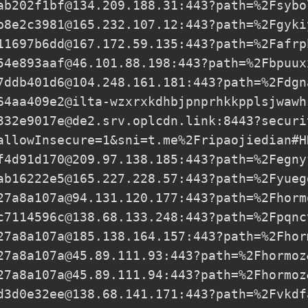
ab202f1bf@134.209.188.31
:443?path=%2Fsybo
b8e2c3981@165.232.107.12
:443?path=%2Fgyki
11697b6dd@167.172.59.135
:443?path=%2Fafrp
54e893aaf@46.101.88.198
:443?path=%2Fbpuux
7ddb401d6@104.248.161.181
:443?path=%2Fdgn
64aa409e2@ilta-wzxrxkdhbjpnprhkkpplsjwawh
332e9017e@de2.srv.oplcdn.link
:8443?securi
allowInsecure=1&sni=t.me%2Fripaojiedian#H
f4d91d170@209.97.138.185
:443?path=%2Fegny
ab16222e5@165.227.228.57
:443?path=%2Fyueg
27a8a107a@94.131.120.177
:443?path=%2Fhorm
c7114596c@138.68.133.248
:443?path=%2Fpqnc
27a8a107a@185.138.164.157
:443?path=%2Fhor
27a8a107a@45.89.111.93
:443?path=%2Fhormoz
27a8a107a@45.89.111.94
:443?path=%2Fhormoz
d3d0e32ee@138.68.141.171
:443?path=%2Fvkdf