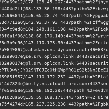
ff9a69a12@178.128.45.207
:443?path=%2Fjhym
f4404d2ff@68.183.36.198
:443?path=%2Fxbzwj
82c966841@159.65.28.74
:443?path=%2Fypgpab
53d771360@142.93.37.93
:443?path=%2Fzffwgg
534fc9ed8@104.248.161.198
:443?path=%2Fiqk
33f6a1f06@138.68.170.140
:443?path=%2Fwrvr
75d3b9c96@143.110.173.30
:443?path=%2Fcitc
7b9649867@zahedan.dns-dynamic.net
:46063?e
332e9017e@se.srv.oplcdn.link
:8443?securit
332e9017e@pl.srv.oplcdn.link
:6443?securit
pPTU9wVjJYQ29NT0JZc0tHQWpMRG1zS2t3NmJEcE1
98968f987@143.110.172.232
:443?path=%2Flaf
d14d7824e@betty.ns.cloudflare.com
:443?sec
ff65e658e@138.68.190.39
:443?path=%2Fevdvm
a91028a60@139.59.168.171
:443?path=%2Fuire
e75f4274d@165.227.225.236
:443?path=%2Fgbk