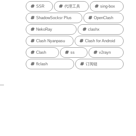
SSR
代理工具
sing-box
ShadowSocksr Plus
OpenClash
NekoRay
clashx
Clash Nyanpasu
Clash for Android
Clash
ss
v2rayn
flclash
订阅链