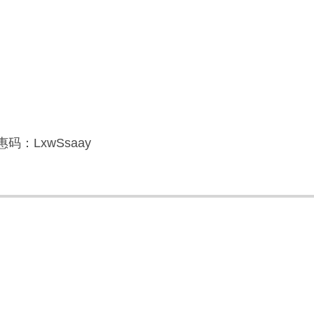
码：LxwSsaay
】