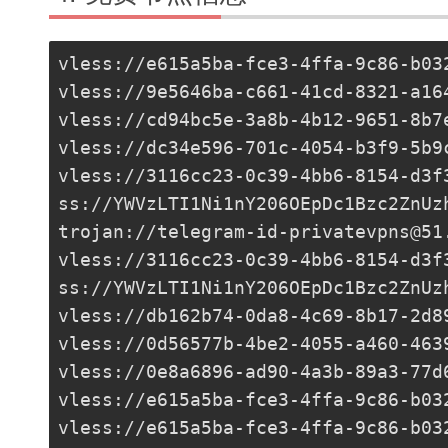
vless://
e615a5ba-fce3-4ffa-9c86-b03
vless://
9e5646ba-c661-41cd-8321-a16
vless://
cd94bc5e-3a8b-4b12-9651-8b7
vless://
dc34e596-701c-4054-b3f9-5b9
vless://
3116cc23-0c39-4bb6-8154-d3f
ss://
YWVzLTI1Ni1nY206OEpDc1Bzc2ZnUz
trojan://
telegram-id-privatevpns@51
vless://
3116cc23-0c39-4bb6-8154-d3f
ss://
YWVzLTI1Ni1nY206OEpDc1Bzc2ZnUz
vless://
db162b74-0da8-4c69-8b17-2d8
vless://
0d56577b-4be2-4055-a460-463
vless://0e8a6896-ad90-4a3b-89a3-77d
vless://
e615a5ba-fce3-4ffa-9c86-b03
vless://
e615a5ba-fce3-4ffa-9c86-b03