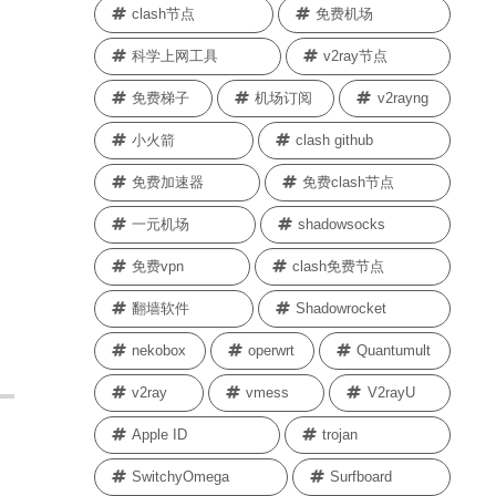
clash节点
免费机场
科学上网工具
v2ray节点
免费梯子
机场订阅
v2rayng
小火箭
clash github
免费加速器
免费clash节点
一元机场
shadowsocks
免费vpn
clash免费节点
翻墙软件
Shadowrocket
nekobox
operwrt
Quantumult
v2ray
vmess
V2rayU
Apple ID
trojan
SwitchyOmega
Surfboard