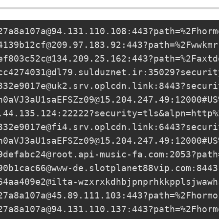
27a8a107a@94.131.110.108
:443?path=%2Fhorm
4139b12cf@209.97.183.92
:443?path=%2Fwwkmr
ef803c52c@134.209.25.162
:443?path=%2Faxtd
cc4274031@dl79.sulduznet.ir
:35029?securit
332e9017e@uk2.srv.oplcdn.link
:8443?securi
h0aVJ3aU1saEFSZz09@15.204.247.49
:12000#US
.44.135.124
:22222?security=tls&alpn=http%
332e9017e@fi4.srv.oplcdn.link
:6443?securi
h0aVJ3aU1saEFSZz09@15.204.247.49
:12000#US
9defabc24@root.api-music-fa.com
:2053?path
90b1cac66@www-de.slotplanet88vip.com
:8443
64aa409e2@ilta-wzxrxkdhbjpnprhkkpplsjwawh
27a8a107a@45.89.111.103
:443?path=%2Fhormo
27a8a107a@94.131.110.137
:443?path=%2Fhorm