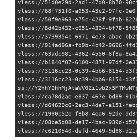
vless://
51d0e29d-2ad1-47d0-8b70-90c
vless://
68f751f0-a653-43c2-97fc-0e0
vless://
50f9e963-e75c-428f-9fab-622
vless://
8d42b432-c651-4304-bf78-5f8
vless://
3739354c-6971-4e73-abac-bb2
vless://
914ad96a-fb9b-4c42-9696-4fd
vless://
63adc981-4362-4550-8f8a-8a4
vless://
b1840f07-6100-4871-97df-0e3
vless://
3116cc23-0c39-4bb6-8154-d3f
vless://
3116cc23-0c39-4bb6-8154-d3f
ss://Y2hhY2hhMjAtaWV0Zi1wb2x5MTMwNT
vless://
ca78d2ae-e837-467e-bd89-91b
vless://
d64620c6-2ec3-4da7-a151-feb
vless://
1980c52e-f8b8-4ea6-92de-dd3
vless://
08be5d08-de17-4bac-939d-d57
vless://
c6210540-defd-4649-9d88-d21