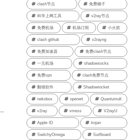
clash节点
免费梯子
科学上网工具
v2ray节点
免费机场
机场订阅
小火箭
clash github
v2rayng
免费加速器
免费clash节点
一元机场
shadowsocks
免费vpn
clash免费节点
翻墙软件
Shadowrocket
nekobox
operwrt
Quantumult
v2ray
vmess
V2rayU
Apple ID
trojan
SwitchyOmega
Surfboard