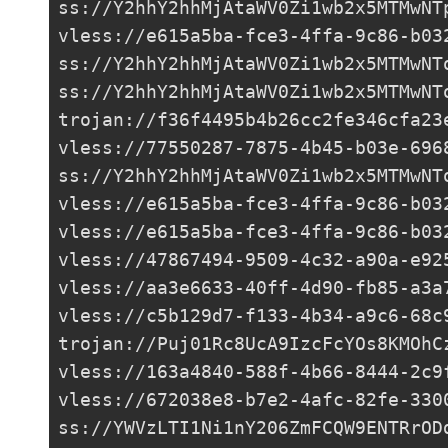
ss://Y2hhY2hhMjAtaWV0Zi1wb2x5MTMwNT
vless://
e615a5ba-fce3-4ffa-9c86-b03
ss://Y2hhY2hhMjAtaWV0Zi1wb2x5MTMwNT
ss://Y2hhY2hhMjAtaWV0Zi1wb2x5MTMwNT
trojan://
f36f4495b4b26cc2fe346cfa23
vless://
77550287-7875-4b45-b03e-696
ss://Y2hhY2hhMjAtaWV0Zi1wb2x5MTMwNT
vless://
e615a5ba-fce3-4ffa-9c86-b03
vless://
e615a5ba-fce3-4ffa-9c86-b03
vless://
47867494-9509-4c32-a90a-e92
vless://
aa3e6633-40ff-4d90-fb85-a3a
vless://
c5b129d7-f133-4b34-a9c6-68c
trojan://
Puj01Rc8UcA9IzcFcYOs8KMOhC
vless://
163a4840-588f-4b66-8444-2c9
vless://
672038e8-b7e2-4afc-82fe-330
ss://
YWVzLTI1Ni1nY206ZmFCQW9ENTRrOD