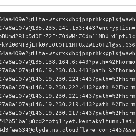
64aa409e2@ilta-wzxrxkdhbjpnprhkkpplsjwawh
27a8a107a@185.235.241.153
:443?encryption=
pBUmd2R1p5d0ErZ2FjZ0dWMjZCdm11MDUrd1ptUlc
FkYi00NTBjLTk0YzQtOTI1MTUxZWIzOTZl@ss.036
64aa409e2@ilta-wzxrxkdhbjpnprhkkpplsjwawh
27a8a107a@185.138.164.6
:443?path=%2Fhormo
27a8a107a@146.19.230.83
:443?path=%2Fhormo
27a8a107a@146.19.230.224
:443?path=%2Fhorm
27a8a107a@146.19.230.222
:443?path=%2Fhorm
27a8a107a@146.19.230.221
:443?path=%2Fhorm
27a8a107a@146.19.230.219
:443?path=%2Fhorm
27a8a107a@146.19.230.217
:443?path=%2Fhorm
f42b51ba1@8cd2zotq1ryet.kentakyltumn.lat:
4d3fae634@clyde.ns.cloudflare.com
:443?&se