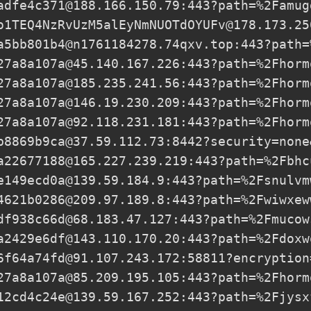
adfe4c371@188.166.150.79
:443?path=%2Famug
o1TEQ4NzRvUzM5alEyNmNUOTdOYUFv@178.173.25
a5bb801b4@n1761184278.74qxv.top
:443?path=
27a8a107a@45.140.167.226
:443?path=%2Fhorm
27a8a107a@185.235.241.56
:443?path=%2Fhorm
27a8a107a@146.19.230.209
:443?path=%2Fhorm
27a8a107a@92.118.231.181
:443?path=%2Fhorm
b8869b9ca@37.59.112.73
:8442?security=none
a22677188@165.227.239.219
:443?path=%2Fbhc
e149ecd0a@139.59.184.9
:443?path=%2Fsnulvm
4621b0286@209.97.189.8
:443?path=%2Fwiwxew
df938c66d@68.183.47.127
:443?path=%2Fmucow
a2429e6df@143.110.170.20
:443?path=%2Fdoxw
6f64a74fd@91.107.243.172
:58811?encryption
27a8a107a@85.209.195.105
:443?path=%2Fhorm
12cd4c24e@139.59.167.252
:443?path=%2Fjysx