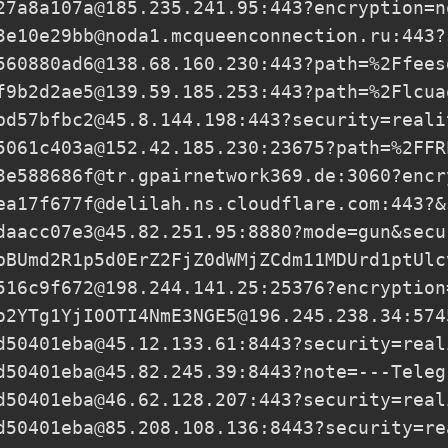
27a8a107a@185.235.241.95
:443?encryption=n
3e10e29bb@noda1.mcqueenconnection.ru
:443?
560880ad6@138.68.160.230
:443?path=%2Ffees
f9b2d2ae5@139.59.185.253
:443?path=%2Flcua
bd57bfbc2@45.8.144.198
:443?security=reali
5061c403a@152.42.185.230
:23675?path=%2FFR
3e588686f@tr.gpairnetwork369.de
:3060?encr
ea17f677f@delilah.ns.cloudflare.com
:443?&
daacc07e3@45.82.251.95
:8880?mode=gun&secu
pBUmd2R1p5d0ErZ2FjZ0dWMjZCdm11MDUrd1ptUlc
516c9f672@198.244.141.25
:25376?encryption
o2YTg1YjI0OTI4NmE3NGE5@196.245.238.34:574
d50401eba@45.12.133.61
:8443?security=real
d50401eba@45.82.245.39
:8443?note=---Teleg
d50401eba@46.62.128.207
:443?security=real
d50401eba@85.208.108.136
:8443?security=re