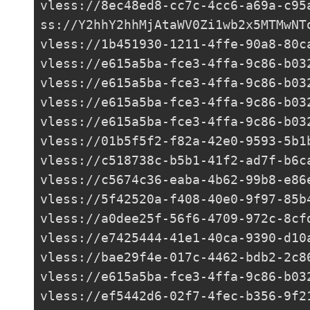
vless://
8ec48ed8-cc7c-4cc6-a69a-c95
ss://Y2hhY2hhMjAtaWV0Zi1wb2x5MTMwNT
vless://
1b451930-1211-4ffe-90a8-80c
vless://
e615a5ba-fce3-4ffa-9c86-b03
vless://
e615a5ba-fce3-4ffa-9c86-b03
vless://
e615a5ba-fce3-4ffa-9c86-b03
vless://
e615a5ba-fce3-4ffa-9c86-b03
vless://
01b5f5f2-f82a-42e0-9593-5b1
vless://
c518738c-b5b1-41f2-ad7f-b6c
vless://
c5674c36-eaba-4b62-99b8-e86
vless://
5f42520a-f408-40e0-9f97-85b
vless://
a0dee25f-56f6-4709-972c-8cf
vless://
e7425444-41e1-40ca-9390-d10
vless://
bae29f4e-017c-4462-bdb2-2c8
vless://
e615a5ba-fce3-4ffa-9c86-b03
vless://
ef5442d6-02f7-4fec-b356-9f2