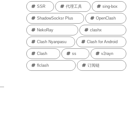
SSR
代理工具
sing-box
ShadowSocksr Plus
OpenClash
NekoRay
clashx
Clash Nyanpasu
Clash for Android
Clash
ss
v2rayn
flclash
订阅链