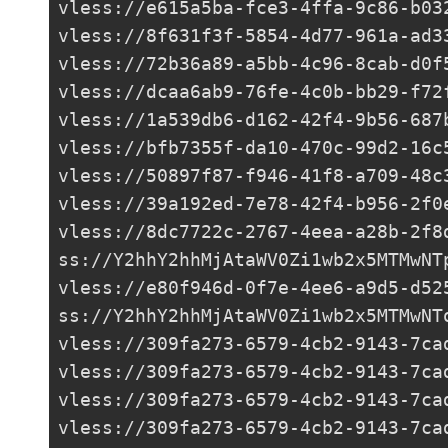
vless://
e615a5ba-fce3-4ffa-9c86-b03
vless://
8f631f3f-5854-4d77-961a-ad3
vless://
72b36a89-a5bb-4c96-8cab-d0f
vless://
dcaa6ab9-76fe-4c0b-bb29-f72
vless://
1a539db6-d162-42f4-9b56-687
vless://
bfb7355f-da10-470c-99d2-16c
vless://
50897f87-f946-41f8-a709-48c
vless://
39a192ed-7e78-42f4-b956-2f0
vless://
8dc7722c-2767-4eea-a28b-2f8
ss://Y2hhY2hhMjAtaWV0Zi1wb2x5MTMwNT
vless://
e80f946d-0f7e-4ee6-a9d5-d52
ss://Y2hhY2hhMjAtaWV0Zi1wb2x5MTMwNT
vless://
309fa273-6579-4cb2-9143-7ca
vless://
309fa273-6579-4cb2-9143-7ca
vless://
309fa273-6579-4cb2-9143-7ca
vless://
309fa273-6579-4cb2-9143-7ca