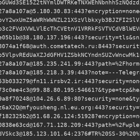
pGUWd3SE15Z2tNYmlDWTRKeTNXWEhNbnhhSzNQdzd
27a8a107a@5.180.30.83
:443?encryption=none
ovY2wxUmZ5aWRhWWNZL21XSzVlbkxyb3BJZFI2SlV
o3c2FVdXVWLVlEcThCVEtnV1VRRkFSVTVCdVBlWEV
e05b1b@38.180.137.196
:443?security=tls&sn
8074a1f68@auth.cometatech.ru
:8443?securit
o5VlpvREdUaXZJdGFHV1ZSbkNCYndnSUZvWncwMk1
27a8a107a@185.235.241.99
:443?path=%2Fhorm
27a8a107a@185.218.3.39
:443?note=---Telegr
53b033279@fn11.irsbv2.ir
:443?security=non
73c0ee4c3@99.88.80.195
:54661?&type=tcp&he
9a8f70248@104.26.6.89
:80?security=none&ty
z6aX2Q@mfyousheng.nl.eu.org
:443?security=
f182325b2@51.68.26.124
:51928?encryption=n
0838e63cd@167.71.128.209
:443?path=%2Fwple
dVSkc3@185.123.101.64
:2376#TR%20SS-30%20%