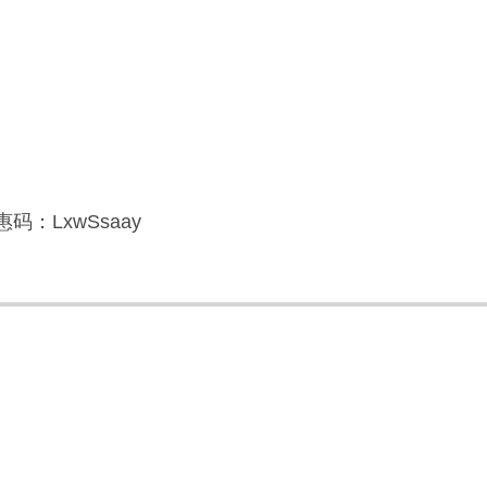
码：LxwSsaay
】