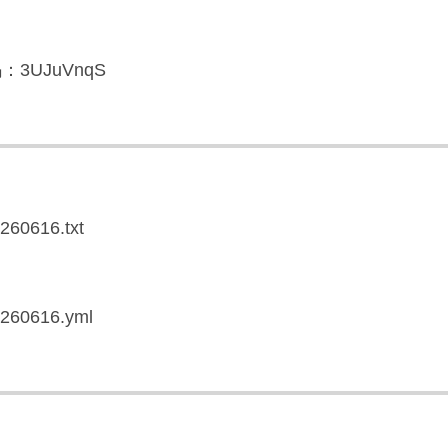
3UJuVnqS
0260616.txt
20260616.yml