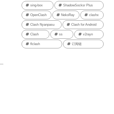
sing-box
ShadowSocksr Plus
OpenClash
NekoRay
clashx
Clash Nyanpasu
Clash for Android
Clash
ss
v2rayn
flclash
订阅链