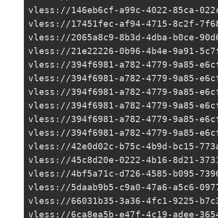
vless://
146eb6cf-a99c-4022-85ca-022
vless://
17451fec-af94-4715-8c2f-7f6
vless://
2065a8c9-8b3d-4dba-b0ce-90d
vless://
21e22226-0b96-4b4e-9a91-5c7
vless://
394f6981-a782-4779-9a85-e6c
vless://
394f6981-a782-4779-9a85-e6c
vless://
394f6981-a782-4779-9a85-e6c
vless://
394f6981-a782-4779-9a85-e6c
vless://
394f6981-a782-4779-9a85-e6c
vless://
394f6981-a782-4779-9a85-e6c
vless://
42e0d02c-b75c-4b9d-bc15-773
vless://
45c8d20e-0222-4b16-8d21-373
vless://
4bf5a71c-d726-4585-b095-739
vless://
5daab9b5-c9a0-47a6-a5c6-097
vless://
66031b35-3a36-4fc1-9225-b7c
vless://
6ca8ea5b-e47f-4c19-adee-365