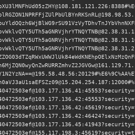
pXU3lMNFhUd05zZHY@108.181.121.226
:8388#%E
plRGZON1NPRFFjZUlPbUlBYnRKSnRL@198.98.53.
puYldOQzh6WjBlWG9rSU91VzVyTDhvTnJYbVhnNXF
pvWklvQTY5UTh5aGNRVjhrYTNQYTNB@82.38.31.1
pvWklvQTY5UTh5aGNRVjhrYTNQYTNB@82.38.31.1
pvWklvQTY5UTh5aGNRVjhrYTNQYTNB@82.38.31.2
ZZOG03dTZqRWxUWWJlUk84eWdKNEhpOElxNzMzQnF
h6MjZQN0wyQnZwRURRZmhvZ2JGVGw@161.129.71.
Y1N2YzNA==@195.58.48.56
:20129#%E6%9C%AA%E
h0aVJ3aU1saEFSZz09@15.204.254.187
:12000#%
40472503ef@103.177.136.41
:45553?security=
40472503ef@103.177.136.42
:45553?security=
40472503ef@103.177.136.42
:45619?security=
40472503ef@103.177.136.42
:46424?security=
40472503ef@103.177.136.45
:41943?security=
40472503ef@155.117.198.3
:45619?security=t