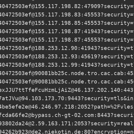
40472503ef@155.117.198.82
:47909?security=
40472503ef@155.117.198.83
:45553?security=
40472503ef@155.117.198.85
:45553?security=
40472503ef@155.117.198.87
:41943?security=
40472503ef@155.117.198.87
:45553?security=
40472503ef@188.253.12.90
:41943?security=t
40472503ef@188.253.12.93
:45619?security=t
40472503ef@188.253.12.99
:41943?security=t
40472503ef@90081bb25c.node.tro.cac.cab
:45
40472503ef@90081bb25c.node.tro.cac.cab
:45
exJJU7ttTfeFcuHzmLjAiZ@46.137.202.140
:443
7atJVu@94.103.173.70
:9443?security=tls&in
4be5efe2e@46.246.97.218
:2052?path=%2Fvles
fcda66fe2@bypass.ch-gt-02.com
:8443?securi
93802da24@2.59.163.171
:2053?security=real
94262b923@de2.niekotin.de
:80?encryption=n