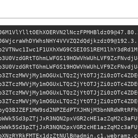
06M1VlYlltOEhXOERVN2lNczFPMHBldz09@47.80.
06WjcraWhDYWhsNHY4VVVZQ2dQdjkzdz09@192.3.
o2VTNwc1Iwc1F1UXhXWG9CSEI0S1REM1lhY3dRd1M
o3U0VzdGRtTGhmLWFGS19HOWVhWUhLVF9ZcFNvdjU
o3U0VzdGRtTGhmLWFGS19HOWVhWUhLVF9ZcFNvdjU
o3ZTczMWVjMy1mOGUxLTQzZjYtOTJjZi0zOTc4ZDE
o3ZTczMWVjMy1mOGUxLTQzZjYtOTJjZi0zOTc4ZDE
o3ZTczMWVjMy1mOGUxLTQzZjYtOTJjZi0zOTc4ZDE
o3ZTczMWVjMy1mOGUxLTQzZjYtOTJjZi0zOTc4ZDE
oyQ3BJZEF1MW9sd2NPZEdPTXJHNjM3bnNRdWRtRFh
pWWk5Sd3pZTjJxR3NQN2pxVGR2cHE1azZqM2c3aFU
pWWk5Sd3pZTjJxR3NQN2pxVGR2cHE1azZqM2c3aFU
pXNzRYRkFMTEx1dzZtNUlB@admin.c1.webramz.c