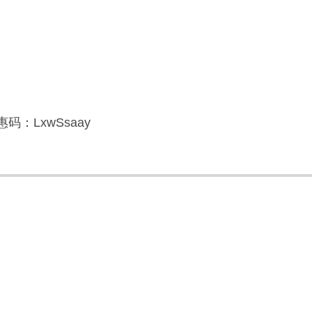
码：LxwSsaay
】