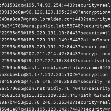
cf81502dc@195.74.93.254
:443?security=real
839130d0a@96.126.129.195
:2040?encryption=
649aa3da7@greb.loralden.com
:443?security=
f9e3f1760@ara.public.lat
:58748?security=&
f22935d93@185.229.191.10
:8443?security=tl
f22935d93@185.229.191.149
:8443?allowInsec
f22935d93@185.229.191.72
:8443?security=tl
f22935d93@207.211.214.42
:8443?encryption=
f22935d93@79.127.227.18
:8443?security=tls
f22935d93@ams1.fromblancwithlove.com
:8443
aa3cbe6bc@81.177.212.231
:1020?encryption=
18456b980@47.79.149.248
:38388?security=re
6675706d5@cdn.netraidly.ru
:40443?security
7c6631c14@151.101.109.223
:443?path=%2F&se
39a7b4453@52.76.240.5
:35349?security=real
456e1e87c@198.105.123.142
:7443?security=r