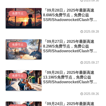
2025.09.30
「09月28日」2025年最新高速
免费节点
8.6M/S免费节点，免费公益
SSR/Shadowrocket/Clash节
点/v2ray节点|免费订阅|免费梯子
2025.09.28
「09月27日」2025年最新高速
免费节点
8.2M/S免费节点，免费公益
SSR/Shadowrocket/Clash节
点/v2ray节点|免费订阅|免费梯子
2025.09.27
「09月26日」2025年最新高速
免费节点
13.1M/S免费节点，免费公益
SSR/Shadowrocket/Clash节
点/v2ray节点|免费订阅|免费梯子
2025.09.26
「09月24日」2025年最新高速