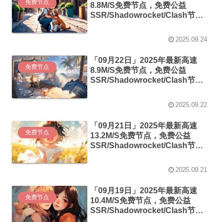
免费节点
8.8M/S免费节点，免费公益
SSR/Shadowrocket/Clash节
点/v2ray节点|免费订阅|免费梯子
2025.09.24
「09月22日」2025年最新高速
免费节点
8.9M/S免费节点，免费公益
SSR/Shadowrocket/Clash节
点/v2ray节点|免费订阅|免费梯子
2025.09.22
「09月21日」2025年最新高速
免费节点
13.2M/S免费节点，免费公益
SSR/Shadowrocket/Clash节
点/v2ray节点|免费订阅|免费梯子
2025.09.21
「09月19日」2025年最新高速
免费节点
10.4M/S免费节点，免费公益
SSR/Shadowrocket/Clash节
点/v2ray节点|免费订阅|免费梯子