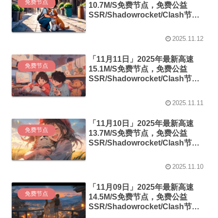
免费节点
10.7M/S免费节点，免费公益
SSR/Shadowrocket/Clash节
点/v2ray节点|免费订阅|免费梯子|
免费机场
2025.11.12
「11月11日」2025年最新高速
免费节点
15.1M/S免费节点，免费公益
SSR/Shadowrocket/Clash节
点/v2ray节点|免费订阅|免费梯子|
免费机场
2025.11.11
「11月10日」2025年最新高速
免费节点
13.7M/S免费节点，免费公益
SSR/Shadowrocket/Clash节
点/v2ray节点|免费订阅|免费梯子|
免费机场
2025.11.10
「11月09日」2025年最新高速
免费节点
14.5M/S免费节点，免费公益
SSR/Shadowrocket/Clash节
点/v2ray节点|免费订阅|免费梯子|