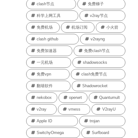
clash节点
免费梯子
科学上网工具
v2ray节点
免费机场
机场订阅
小火箭
clash github
v2rayng
免费加速器
免费clash节点
一元机场
shadowsocks
免费vpn
clash免费节点
翻墙软件
Shadowrocket
nekobox
operwrt
Quantumult
v2ray
vmess
V2rayU
Apple ID
trojan
SwitchyOmega
Surfboard