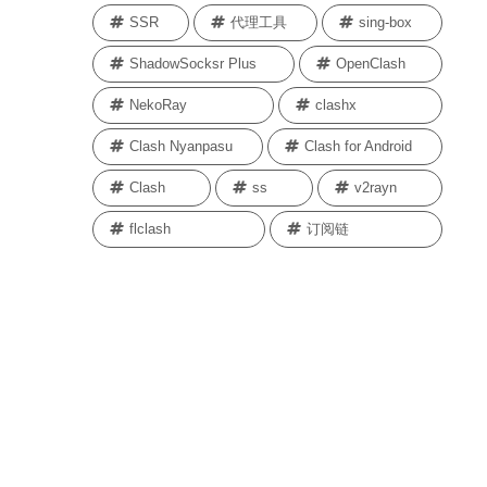
SSR
代理工具
sing-box
ShadowSocksr Plus
OpenClash
NekoRay
clashx
Clash Nyanpasu
Clash for Android
Clash
ss
v2rayn
flclash
订阅链