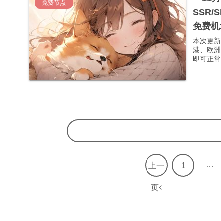
免费节点
SSR/
免费机
本次更新
港、欧洲
即可正常使
…
上一
1
页