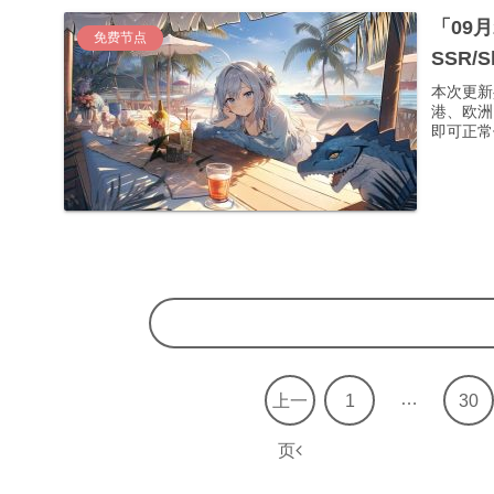
「09
免费节点
SSR/
本次更新
港、欧洲
即可正常使
…
上一
1
30
页