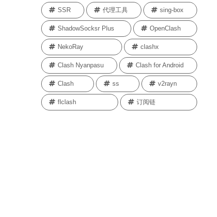
SSR
代理工具
sing-box
ShadowSocksr Plus
OpenClash
NekoRay
clashx
Clash Nyanpasu
Clash for Android
Clash
ss
v2rayn
flclash
订阅链