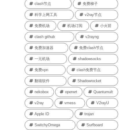
clash节点
免费梯子
科学上网工具
v2ray节点
免费机场
机场订阅
小火箭
clash github
v2rayng
免费加速器
免费clash节点
一元机场
shadowsocks
免费vpn
clash免费节点
翻墙软件
Shadowrocket
nekobox
operwrt
Quantumult
v2ray
vmess
V2rayU
Apple ID
trojan
SwitchyOmega
Surfboard