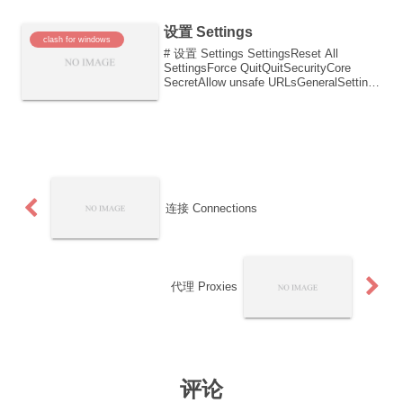
设置 Settings
clash for windows
# 设置 Settings SettingsReset All
SettingsForce QuitQuitSecurityCore
SecretAllow unsafe URLsGeneralSettings
EditorNotifica...
连接 Connections
代理 Proxies
评论