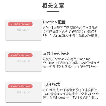
相关文章
Profiles 配置
clash for windows
# Profiles 配置 TIP 深颜色表示当前配置
文件已被载入成功 远程配置文件指通过
URL 导入的配置文件 每个配置文件都包括
如下信息： 名称 类型（远程显示域名，
本地显示 local） 上次更新时间 操作栏 操
作栏分别可以进行如下...
反馈 Feedback
clash for windows
# 反馈 Feedback 在使用 Clash for
Windows 时遇到任何问题，都欢迎进行反
馈，但考虑到时间成本，希望你可以先自
己进行排查，过程如下： 检查配置文件夹
下 logs 文件中最新的日志 如需要开发者
解答，尽量到 Gith...
TUN 模式
clash for windows
# TUN 模式 对于不遵循系统代理的软件，
TUN 模式可以接管其流量并交由 CFW 处
理，在 Windows 中，TUN 模式性能比
TAP 模式好 注意 近期大部分浏览器默认
已经开启“安全 DNS”功能，此功能会影响