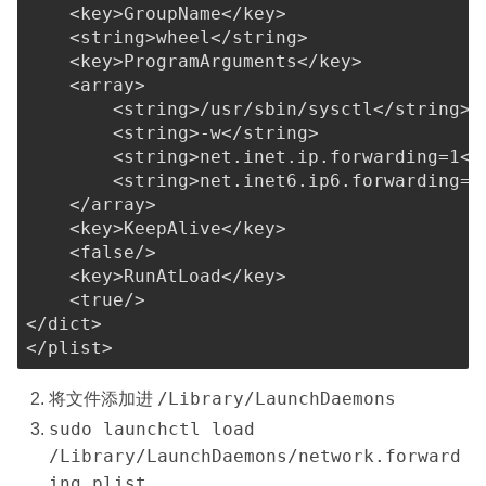
<
key
>
GroupName
</
key
>
<
string
>
wheel
</
string
>
<
key
>
ProgramArguments
</
key
>
<
array
>
<
string
>
/usr/sbin/sysctl
</
string
>
<
string
>
-w
</
string
>
<
string
>
net.inet.ip.forwarding=1
</
<
string
>
net.inet6.ip6.forwarding=1
</
array
>
<
key
>
KeepAlive
</
key
>
<
false
/>
<
key
>
RunAtLoad
</
key
>
<
true
/>
</
dict
>
</
plist
>
/Library/LaunchDaemons
将文件添加进
sudo launchctl load
/Library/LaunchDaemons/network.forward
ing.plist