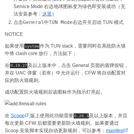
绿色
Service Mode 右边地球图标变为
即安装成功（无
法安装参考：
这里
）
General
TUN Mode
点击
中
右边开关启动 TUN 模式
NOTICE
如果使用
作为 TUN stack，需要同时在系统防火墙
system
中将 clash core 放行，方法如下：
在
及以上版本中，点击 General 页面的盾牌按钮，
0.19.27
并在 UAC 弹窗（若有）中允许运行，CFW 将自动配置对
应的防火墙规则。
成功配置防火墙规则后该图标作为指示灯亮起。
(
在
Scoop
版上使用此功能需要
及以上版本，并且
0.20.3
o
每次更新 CFW 后都需要更新防火墙规则。如果要通过
p
Scoop 安装脚本实现自动更新规则，可以参考：
manifest