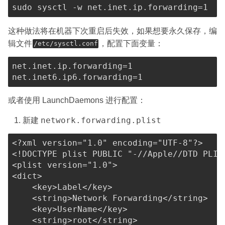
这种做法将在机器下次重启后失效，如果想要永久保存，编
辑文件
，配置下面变量：
/etc/sysctl.conf
net.inet.ip.forwarding=1

或者使用 LaunchDaemons 进行配置：
network.forwarding.plist
新建
<?xml version="1.0" encoding="UTF-8"?>
<!
DOCTYPE
plist
PUBLIC
"-//Apple//DTD PLIS
<
plist
version
=
"
1.0
"
>
<
dict
>
<
key
>
Label
</
key
>
<
string
>
Network Forwarding
</
string
>
<
key
>
UserName
</
key
>
<
string
>
root
</
string
>