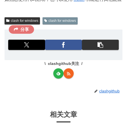
n
s
n
clash for windows
clash for windows
e
分享
w
w
i
n
d
clashgithub关注
o
w
)
clashgithub
相关文章