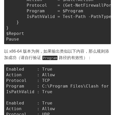
        Protocol    = 
(
Get-NetFirewallPort
        Program     = 
$Program
        IsPathValid = 
Test-Path
-
PathType 
}
}
$Report
以 x86-64 版本为例，如果输出类似以下内容，那么规则添
加成功（请自行验证
路径的有效性）：
Program
Enabled
:
True
Action
:
Protocol
:
Program
:
 C
:
\Program Files\Clash for W
IsPathValid
:
True
Enabled
:
True
Action
:
Protocol
: