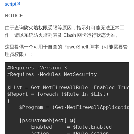
(
(
e
script
o
o
n
NOTICE
p
p
s
e
e
n
由于查询防火墙权限受限等原因，指示灯可能无法正常工
n
n
e
作，请以系统防火墙列表及 Clash 网卡运行状态为准。
s
s
w
这里提供一个可用于自查的 PowerShell 脚本（可能需要管
n
n
w
理员权限）：
e
e
i
w
w
n
#Requires -Version 3
w
w
d
#Requires -Modules NetSecurity
i
i
o
n
n
w
$List
 = 
Get-NetFirewallRule
-
Enabled True 
d
d
)
$Report
 = 
foreach
(
$Rule
 in 
$List
)
{
o
o
$Program
 = 
(
Get-NetFirewallApplication
w
w
)
)
[pscustomobject]
 @
{
        Enabled     = 
$Rule
.
Enabled

        Action      = 
$Rule
.
Action
