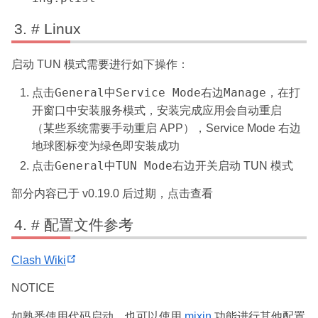
# Linux
启动 TUN 模式需要进行如下操作：
General
Service Mode
Manage
点击
中
右边
，在打
开窗口中安装服务模式，安装完成应用会自动重启
（某些系统需要手动重启 APP），Service Mode 右边
绿色
地球图标变为
即安装成功
General
TUN Mode
点击
中
右边开关启动 TUN 模式
部分内容已于 v0.19.0 后过期，点击查看
# 配置文件参考
(
Clash Wiki
o
NOTICE
p
e
如熟悉使用代码启动，也可以使用
mixin
功能进行其他配置