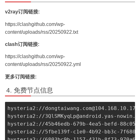
v2ray订阅链接:
https://clashgithub.com/wp-
content/uploads/rss/20250922.txt
clash订阅链接:
https://clashgithub.com/wp-
content/uploads/rss/20250922.yml
更多订阅链接:
免费节点信息
hysteria2://
dongtaiwang.com@104.168.10.176
hysteria2://
3QlSMKyqLp@android.yas-nowin.i
hysteria2://
45b46edb-679b-4ea5-befd-88c05b
hysteria2://
5fbe139f-c1e0-4b92-bb3c-7f6803
hysteria2://
6803bc9b-1157-431b-8f73-970a6d