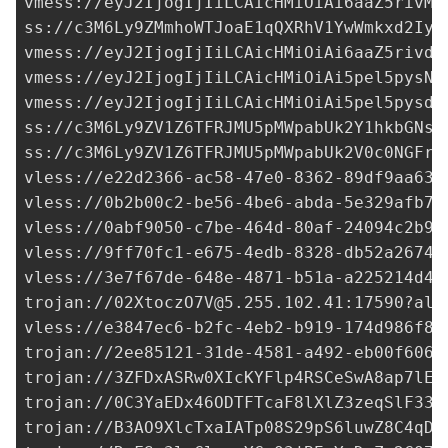
vmess://eyJ2IjogIjIiLCAicHMiOiAi6aaZ5rivM3
ss://c3M6Ly9ZMmhoWTJoaE1qQXRhV1YwWmkxd2Iye
vmess://eyJ2IjogIjIiLCAicHMiOiAi6aaZ5rivdj
vmess://eyJ2IjogIjIiLCAicHMiOiAi5pel5pysNX
vmess://eyJ2IjogIjIiLCAicHMiOiAi5pel5pysdj
ss://c3M6Ly9ZV1Z6TFRJMU5pMWpabUk2Y1hkbGNsS
ss://c3M6Ly9ZV1Z6TFRJMU5pMWpabUk2V0c0NGFrd
vless://
e22d2366-ac58-47e0-8362-89df9aa634
vless://
0b2b00c2-be56-4be6-abda-5e329afb7b
vless://
0abf9050-c7be-464d-80af-24094c2b97
vless://
9ff70fc1-e675-4edb-8328-db52a26745
vless://
3e7f67de-648e-4871-b51a-a225214d41
trojan://
02XtoczO7V@5.255.102.41
:17590?all
vless://
e3847ec6-b2fc-4eb2-b919-174d986f88
trojan://
2ee85121-31de-4581-a492-eb00f606e
trojan://3ZFDxASRw0XIcKYFlp4RSCeSwA8ap7lEA
trojan://0C3YaEDx46ODTFTcaF8lXlZ3zeqSlF33w
trojan://B3AO9XlcTxaIATp08S29pS6luwZ8C4qDF