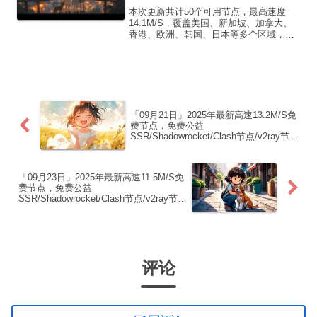
点/v2ray节点|免费订阅|免费梯子|
本次更新共计50个可用节点，最高速度
免费机场
14.1M/S，覆盖美国、新加坡、加拿大、
香港、欧洲、韩国、日本等多个区域，复
制下方的v2ray/Clash节点，在客户端添加
即可正常使用高速机场推荐1:
【 ORYMI 】免费套餐 (抵扣码：
FR666)...
「09月21日」2025年最新高速13.2M/S免
费节点，免费公益
SSR/Shadowrocket/Clash节点/v2ray节
点|免费订阅|免费梯子
「09月23日」2025年最新高速11.5M/S免
费节点，免费公益
SSR/Shadowrocket/Clash节点/v2ray节
点|免费订阅|免费梯子
评论