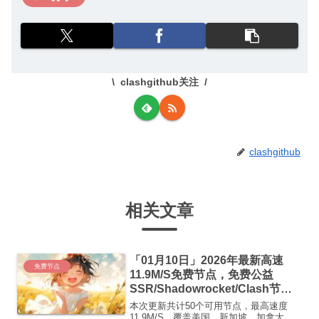
clashgithub关注
clashgithub
相关文章
「01月10日」2026年最新高速
免费节点
11.9M/S免费节点，免费公益
SSR/Shadowrocket/Clash节
点/v2ray节点|免费订阅|免费梯子|
本次更新共计50个可用节点，最高速度
免费机场
11.9M/S，覆盖美国、新加坡、加拿大、