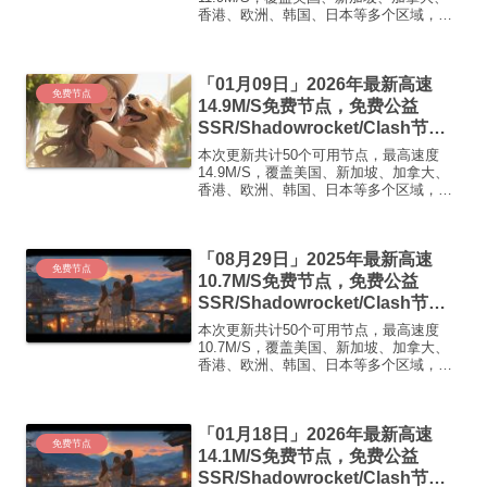
香港、欧洲、韩国、日本等多个区域，复
制下方的v2ray/Clash节点，在客户端添加
即可正常使用高速机场推荐1:
【 ORYMI 】免费套餐 (抵扣码：
「01月09日」2026年最新高速
FR666)...
免费节点
14.9M/S免费节点，免费公益
SSR/Shadowrocket/Clash节
点/v2ray节点|免费订阅|免费梯子|
本次更新共计50个可用节点，最高速度
免费机场
14.9M/S，覆盖美国、新加坡、加拿大、
香港、欧洲、韩国、日本等多个区域，复
制下方的v2ray/Clash节点，在客户端添加
即可正常使用高速机场推荐1:
【 ORYMI 】免费套餐 (抵扣码：
「08月29日」2025年最新高速
FR666)...
免费节点
10.7M/S免费节点，免费公益
SSR/Shadowrocket/Clash节
点/v2ray节点|免费订阅|免费梯子
本次更新共计50个可用节点，最高速度
10.7M/S，覆盖美国、新加坡、加拿大、
香港、欧洲、韩国、日本等多个区域，复
制下方的v2ray/Clash节点，在客户端添加
即可正常使用高速机场推荐：【飞鸟加
速】飞鸟加速 · 高速·稳定·无限可能1. ...
「01月18日」2026年最新高速
免费节点
14.1M/S免费节点，免费公益
SSR/Shadowrocket/Clash节