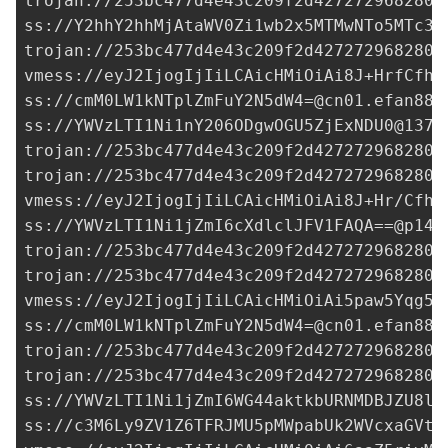
trojan://
253bc477d4e43c209f2d427272968280@
ss://Y2hhY2hhMjAtaWV0Zi1wb2x5MTMwNTo5MTc3Z
trojan://
253bc477d4e43c209f2d427272968280@
vmess://eyJ2IjogIjIiLCAicHMiOiAi8J+HrfCfh7
ss://
cmM0LW1kNTplZmFuY2N5dW4=@cn01.efan886
ss://
YWVzLTI1Ni1nY206ODgwOGU5ZjExNDU0@137.
trojan://
253bc477d4e43c209f2d427272968280@
trojan://
253bc477d4e43c209f2d427272968280@
vmess://eyJ2IjogIjIiLCAicHMiOiAi8J+Hr/Cfh7
ss://
YWVzLTI1Ni1jZmI6cXdlclJFV1FAQA==@p141
trojan://
253bc477d4e43c209f2d427272968280@
trojan://
253bc477d4e43c209f2d427272968280@
vmess://eyJ2IjogIjIiLCAicHMiOiAi5paw5Yqg5Z
ss://
cmM0LW1kNTplZmFuY2N5dW4=@cn01.efan886
trojan://
253bc477d4e43c209f2d427272968280@
trojan://
253bc477d4e43c209f2d427272968280@
ss://YWVzLTI1Ni1jZmI6WG44aktkbURNMDBJZU8lI
ss://
c3M6Ly9ZV1Z6TFRJMU5pMWpabUk2WVcxaGVtO