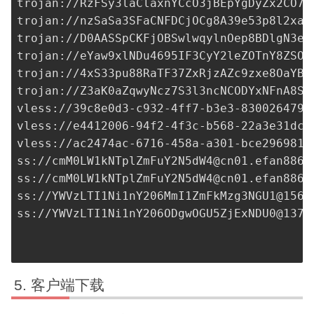
trojan://RzFSy3laClaxnYCcO3jBEpYgDyZx2CO78
trojan://nzSaSa3SFaCNFDCjOCg8A39e53p8l2xaT
trojan://D0AASSpCKFjOBSwlwqylnOep8BDlgN3e3
trojan://eYaw9xlNDu4695IF3CyY2leZOTnY8ZSOD
trojan://4xS33pu88RaTF37ZxRjzAZc9zxe8OaYBX
trojan://Z3aK0aZqwyNcz7S3l3ncNCODYxNFnA8SC
vless://
39c8e0d3-c932-4ff7-b3e3-8300264790
vless://
e4412006-94f2-4f3c-b568-22a3e31dc2
vless://
ac2474ac-6716-458a-a301-bce2969818
ss://
cmM0LW1kNTplZmFuY2N5dW4@cn01.efan8867
ss://
cmM0LW1kNTplZmFuY2N5dW4@cn01.efan8867
ss://
YWVzLTI1Ni1nY206MmI1ZmFkMzg3NGU1@156.
ss://
YWVzLTI1Ni1nY206ODgwOGU5ZjExNDU0@137.
客户端下载