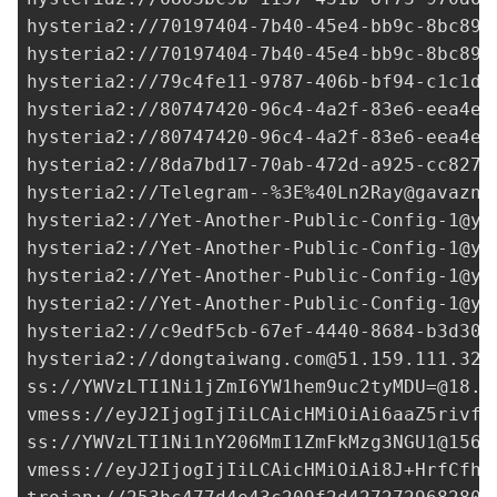
hysteria2://
70197404-7b40-45e4-bb9c-8bc899
hysteria2://
70197404-7b40-45e4-bb9c-8bc899
hysteria2://
79c4fe11-9787-406b-bf94-c1c1db
hysteria2://
80747420-96c4-4a2f-83e6-eea4e4
hysteria2://80747420-96c4-4a2f-83e6-eea4e4
hysteria2://
8da7bd17-70ab-472d-a925-cc8278
hysteria2://Telegram--%3E%
40Ln2Ray@gavazn.
hysteria2://
Yet-Another-Public-Config-1@ya
hysteria2://
Yet-Another-Public-Config-1@ya
hysteria2://
Yet-Another-Public-Config-1@ya
hysteria2://
Yet-Another-Public-Config-1@ya
hysteria2://
c9edf5cb-67ef-4440-8684-b3d301
hysteria2://
dongtaiwang.com@51.159.111.32
:
ss://
YWVzLTI1Ni1jZmI6YW1hem9uc2tyMDU=@18.1
vmess://eyJ2IjogIjIiLCAicHMiOiAi6aaZ5rivfE
ss://
YWVzLTI1Ni1nY206MmI1ZmFkMzg3NGU1@156.
vmess://eyJ2IjogIjIiLCAicHMiOiAi8J+HrfCfh7