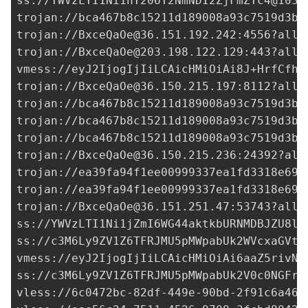
ss://
YWVzLTI1Ni1nY206Y2NmNDI2ZjFmZTc4@103.
trojan://
bca467b8c15211d189008a93c7519d3b@
trojan://
BxceQaOe@36.151.192.242
:4556?allo
trojan://
BxceQaOe@203.198.122.129
:443?allo
vmess://eyJ2IjogIjIiLCAicHMiOiAi8J+HrfCfh7
trojan://
BxceQaOe@36.150.215.197
:8112?allo
trojan://
bca467b8c15211d189008a93c7519d3b@
trojan://
bca467b8c15211d189008a93c7519d3b@
trojan://
bca467b8c15211d189008a93c7519d3b@
trojan://
BxceQaOe@36.150.215.236
:24392?all
trojan://
ea39fa94f1ee00999337ea1fd3318e69@
trojan://
ea39fa94f1ee00999337ea1fd3318e69@
trojan://
BxceQaOe@36.151.251.47
:53743?allo
ss://YWVzLTI1Ni1jZmI6WG44aktkbURNMDBJZU8lI
ss://
c3M6Ly9ZV1Z6TFRJMU5pMWpabUk2WVcxaGVtO
vmess://eyJ2IjogIjIiLCAicHMiOiAi6aaZ5rivNn
ss://c3M6Ly9ZV1Z6TFRJMU5pMWpabUk2V0c0NGFrd
vless://
6c0472bc-82df-449e-90bd-2f91c6a464