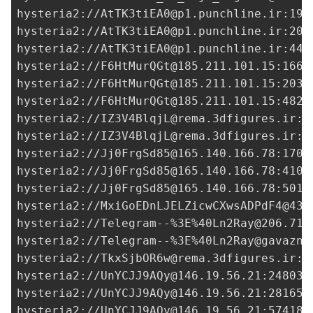
hysteria2://
AtTK3tiEA0@p1.punchline.ir
:190
hysteria2://
AtTK3tiEA0@p1.punchline.ir
:208
hysteria2://
AtTK3tiEA0@p1.punchline.ir
:449
hysteria2://
F6HtMurQGt@185.211.101.15
:1666
hysteria2://
F6HtMurQGt@185.211.101.15
:2035
hysteria2://
F6HtMurQGt@185.211.101.15
:4823
hysteria2://
IZ3V4BlqjL@rema.3dfigures.ir
:2
hysteria2://
IZ3V4BlqjL@rema.3dfigures.ir
:4
hysteria2://
Jj0FrgSd85@165.140.166.78
:1708
hysteria2://
Jj0FrgSd85@165.140.166.78
:4100
hysteria2://
Jj0FrgSd85@165.140.166.78
:5016
hysteria2://
MxiGoEDnLJELZicwCXwsADPdF4@43.
hysteria2://Telegram--%3E%
40Ln2Ray@206.71.
hysteria2://Telegram--%3E%
40Ln2Ray@gavazn.
hysteria2://
TkxSjbOR6w@rema.3dfigures.ir
:4
hysteria2://
UnYCJJ9AQy@146.19.56.21
:24803?
hysteria2://
UnYCJJ9AQy@146.19.56.21
:28165?
hysteria2://
UnYCJJ9AQy@146.19.56.21
:57418?