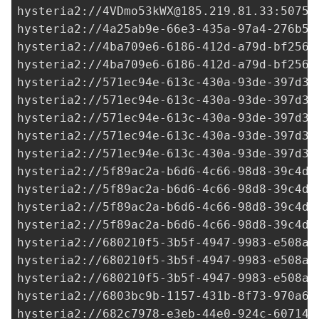
hysteria2://
4VDmo53kWX@185.219.81.33
:50757
hysteria2://
4a25ab9e-66e3-435a-97a4-276b5c
hysteria2://
4ba709e6-6186-412d-a79d-bf256c
hysteria2://
4ba709e6-6186-412d-a79d-bf256c
hysteria2://
571ec94e-613c-430a-93de-397d3d
hysteria2://
571ec94e-613c-430a-93de-397d3d
hysteria2://
571ec94e-613c-430a-93de-397d3d
hysteria2://
571ec94e-613c-430a-93de-397d3d
hysteria2://
571ec94e-613c-430a-93de-397d3d
hysteria2://
5f89ac2a-b6d6-4c66-98d8-39c4d5
hysteria2://
5f89ac2a-b6d6-4c66-98d8-39c4d5
hysteria2://
5f89ac2a-b6d6-4c66-98d8-39c4d5
hysteria2://
5f89ac2a-b6d6-4c66-98d8-39c4d5
hysteria2://
680210f5-3b5f-4947-9983-e508a1
hysteria2://
680210f5-3b5f-4947-9983-e508a1
hysteria2://
680210f5-3b5f-4947-9983-e508a1
hysteria2://
6803bc9b-1157-431b-8f73-970a6d
hysteria2://
682c7978-e3eb-44e0-924c-607144