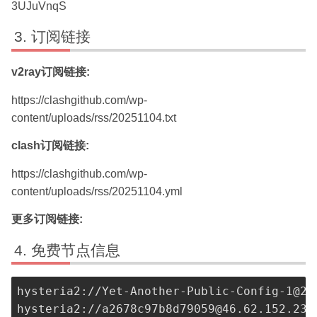
3UJuVnqS
订阅链接
v2ray订阅链接:
https://clashgithub.com/wp-
content/uploads/rss/20251104.txt
clash订阅链接:
https://clashgithub.com/wp-
content/uploads/rss/20251104.yml
更多订阅链接:
免费节点信息
hysteria2://
Yet-Another-Public-Config-1@20
hysteria2://
a2678c97b8d79059@46.62.152.236