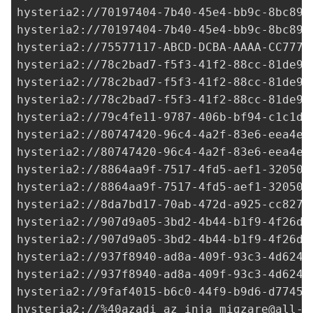
hysteria2://
70197404-7b40-45e4-bb9c-8bc899
hysteria2://
70197404-7b40-45e4-bb9c-8bc899
hysteria2://
75577117-ABCD-DCBA-AAAA-CC7777
hysteria2://
78c2bad7-f5f3-41f2-88cc-81de9d
hysteria2://
78c2bad7-f5f3-41f2-88cc-81de9d
hysteria2://
78c2bad7-f5f3-41f2-88cc-81de9d
hysteria2://
79c4fe11-9787-406b-bf94-c1c1db
hysteria2://
80747420-96c4-4a2f-83e6-eea4e4
hysteria2://80747420-96c4-4a2f-83e6-eea4e4
hysteria2://
8864aa9f-7517-4fd5-aef1-32050e
hysteria2://
8864aa9f-7517-4fd5-aef1-32050e
hysteria2://
8da7bd17-70ab-472d-a925-cc8278
hysteria2://
907d9a05-3bd2-4b44-b1f9-4f26db
hysteria2://
907d9a05-3bd2-4b44-b1f9-4f26db
hysteria2://
937f8940-ad8a-409f-93c3-4d6249
hysteria2://
937f8940-ad8a-409f-93c3-4d6249
hysteria2://
9faf4015-b6c0-44f9-b9d6-d77454
hysteria2://%
40azadi_az_inja_migzare@all-v