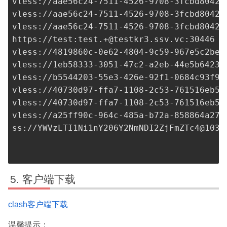
vless://
aae56c24-7511-4526-9708-3fcbd80425
vless://
aae56c24-7511-4526-9708-3fcbd80425
vless://
aae56c24-7511-4526-9708-3fcbd80425
https://test:
test.+@testkr3.ssv.vc
:30446

vless://
4819860c-0e62-4804-9c59-967e5c2bed
vless://
1eb58333-3051-47c2-a2eb-44e5b64233
vless://
b5544203-55e3-426e-92f1-0684c93f98
vless://
40730d97-ffa7-1108-2c53-761516eb5f
vless://
40730d97-ffa7-1108-2c53-761516eb5f
vless://
a25ff90c-964c-485a-b72a-858864a27d
ss://
YWVzLTI1Ni1nY206Y2NmNDI2ZjFmZTc4@103.
客户端下载
clash客户端下载
温馨提示：