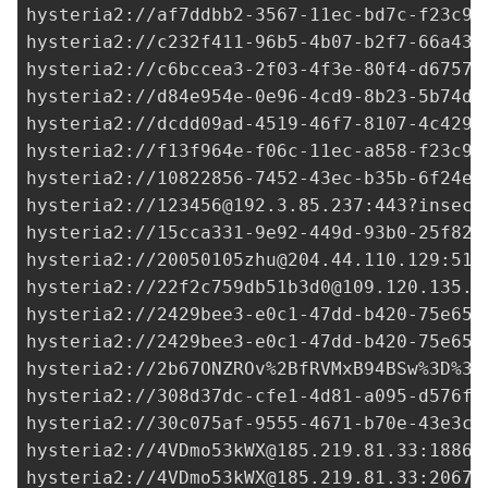
hysteria2://af7ddbb2-3567-11ec-bd7c-f23c91
hysteria2://
c232f411-96b5-4b07-b2f7-66a434
hysteria2://
c6bccea3-2f03-4f3e-80f4-d6757f
hysteria2://
d84e954e-0e96-4cd9-8b23-5b74dd
hysteria2://
dcdd09ad-4519-46f7-8107-4c4290
hysteria2://
f13f964e-f06c-11ec-a858-f23c91
hysteria2://
10822856-7452-43ec-b35b-6f24ea
hysteria2://
123456@192.3.85.237
:443?insecu
hysteria2://
15cca331-9e92-449d-93b0-25f822
hysteria2://
20050105zhu@204.44.110.129
:515
hysteria2://
22f2c759db51b3d0@109.120.135.1
hysteria2://
2429bee3-e0c1-47dd-b420-75e651
hysteria2://
2429bee3-e0c1-47dd-b420-75e651
hysteria2://2b67ONZROv%2BfRVMxB94BSw%3D%
3D
hysteria2://
308d37dc-cfe1-4d81-a095-d576f9
hysteria2://
30c075af-9555-4671-b70e-43e3cf
hysteria2://
4VDmo53kWX@185.219.81.33
:18865
hysteria2://
4VDmo53kWX@185.219.81.33
:20675