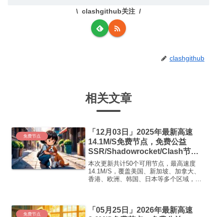
clashgithub关注
clashgithub
相关文章
「12月03日」2025年最新高速
免费节点
14.1M/S免费节点，免费公益
SSR/Shadowrocket/Clash节
点/v2ray节点|免费订阅|免费梯子|
本次更新共计50个可用节点，最高速度
免费机场
14.1M/S，覆盖美国、新加坡、加拿大、
香港、欧洲、韩国、日本等多个区域，复
制下方的v2ray/Clash节点，在客户端添加
即可正常使用高速机场推荐1:
【 ORYMI 】免费套餐 (抵扣码：
「05月25日」2026年最新高速
FR666)...
免费节点