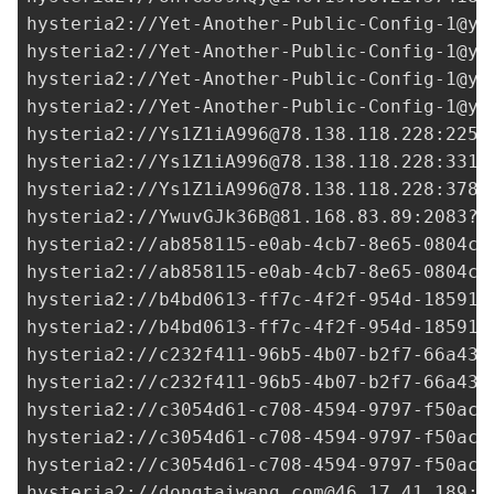
hysteria2://
Yet-Another-Public-Config-1@ya
hysteria2://
Yet-Another-Public-Config-1@ya
hysteria2://
Yet-Another-Public-Config-1@ya
hysteria2://
Yet-Another-Public-Config-1@ya
hysteria2://
Ys1Z1iA996@78.138.118.228
:2252
hysteria2://
Ys1Z1iA996@78.138.118.228
:3311
hysteria2://
Ys1Z1iA996@78.138.118.228
:3780
hysteria2://
YwuvGJk36B@81.168.83.89
:2083?i
hysteria2://
ab858115-e0ab-4cb7-8e65-0804c3
hysteria2://
ab858115-e0ab-4cb7-8e65-0804c3
hysteria2://
b4bd0613-ff7c-4f2f-954d-185915
hysteria2://
b4bd0613-ff7c-4f2f-954d-185915
hysteria2://
c232f411-96b5-4b07-b2f7-66a434
hysteria2://
c232f411-96b5-4b07-b2f7-66a434
hysteria2://
c3054d61-c708-4594-9797-f50acd
hysteria2://
c3054d61-c708-4594-9797-f50acd
hysteria2://
c3054d61-c708-4594-9797-f50acd
hysteria2://
dongtaiwang.com@46.17.41.189
:5