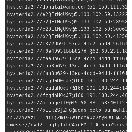
hysteria2://
dongtaiwang.com@51.159.111.32
:
hysteria2://
e2QEtNgU9v@5.133.102.59
:13222?
hysteria2://
e2QEtNgU9v@5.133.102.59
:28958?
hysteria2://
e2QEtNgU9v@5.133.102.59
:30062?
hysteria2://
e2QEtNgU9v@5.133.102.59
:41250?
hysteria2://
f872db91-57c2-41c7-aad0-561b4c
hysteria2://
f8e40931bbb827df@62.60.231.189
hysteria2://
faa8b629-13ea-4ccd-94dd-ff1615
hysteria2://
faa8b629-13ea-4ccd-94dd-ff1615
hysteria2://
faa8b629-13ea-4ccd-94dd-ff1615
hysteria2://
fzgdaH0cJ7@160.191.183.244
:112
hysteria2://
fzgdaH0cJ7@160.191.183.244
:148
hysteria2://
fzgdaH0cJ7@160.191.183.244
:480
hysteria2://
miaoge110@45.58.38.153
:40112?i
hysteria2://
siEk2SjZFG@adas-polo-ba-mahi.k
ss://
YWVzLTI1Ni1jZmI6YW1hem9uc2tyMDU=@3.9.
vmess://eyJ2IjogIjIiLCAicHMiOiAi6aaZ5rivfE