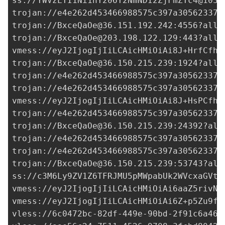
ss://
YWVzLTI1Ni1nY206Y2NmNDI2ZjFmZTc4@103.
trojan://
e4e262d453466988575c397a30562337@
trojan://
BxceQaOe@36.151.192.242
:4556?allo
trojan://
BxceQaOe@203.198.122.129
:443?allo
vmess://eyJ2IjogIjIiLCAicHMiOiAi8J+HrfCfh7
trojan://
BxceQaOe@36.150.215.239
:1924?allo
trojan://
e4e262d453466988575c397a30562337@
trojan://
e4e262d453466988575c397a30562337@
vmess://eyJ2IjogIjIiLCAicHMiOiAi8J+HsPCfh7
trojan://
e4e262d453466988575c397a30562337@
trojan://
BxceQaOe@36.150.215.239
:24392?all
trojan://
e4e262d453466988575c397a30562337@
trojan://
e4e262d453466988575c397a30562337@
trojan://
BxceQaOe@36.150.215.239
:53743?all
ss://
c3M6Ly9ZV1Z6TFRJMU5pMWpabUk2WVcxaGVtO
vmess://eyJ2IjogIjIiLCAicHMiOiAi6aaZ5rivNn
vmess://eyJ2IjogIjIiLCAicHMiOiAi6Z+p5Zu9fE
vless://
6c0472bc-82df-449e-90bd-2f91c6a464