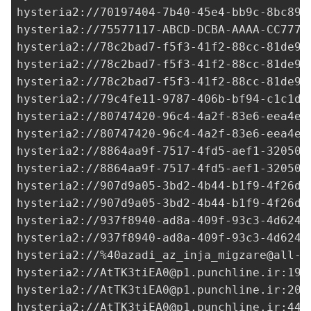
hysteria2://
70197404-7b40-45e4-bb9c-8bc899
hysteria2://
75577117-ABCD-DCBA-AAAA-CC7777
hysteria2://
78c2bad7-f5f3-41f2-88cc-81de9d
hysteria2://
78c2bad7-f5f3-41f2-88cc-81de9d
hysteria2://
78c2bad7-f5f3-41f2-88cc-81de9d
hysteria2://
79c4fe11-9787-406b-bf94-c1c1db
hysteria2://
80747420-96c4-4a2f-83e6-eea4e4
hysteria2://80747420-96c4-4a2f-83e6-eea4e4
hysteria2://
8864aa9f-7517-4fd5-aef1-32050e
hysteria2://
8864aa9f-7517-4fd5-aef1-32050e
hysteria2://
907d9a05-3bd2-4b44-b1f9-4f26db
hysteria2://
907d9a05-3bd2-4b44-b1f9-4f26db
hysteria2://
937f8940-ad8a-409f-93c3-4d6249
hysteria2://
937f8940-ad8a-409f-93c3-4d6249
hysteria2://%
40azadi_az_inja_migzare@all-v
hysteria2://
AtTK3tiEA0@p1.punchline.ir
:190
hysteria2://
AtTK3tiEA0@p1.punchline.ir
:208
hysteria2://
AtTK3tiEA0@p1.punchline.ir
:449