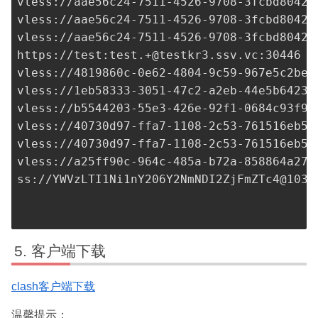
vless://
aae56c24-7511-4526-9708-3fcbd80425
vless://
aae56c24-7511-4526-9708-3fcbd80425
vless://
aae56c24-7511-4526-9708-3fcbd80425
https://test:
test.+@testkr3.ssv.vc
:30446

vless://
4819860c-0e62-4804-9c59-967e5c2bed
vless://
1eb58333-3051-47c2-a2eb-44e5b64233
vless://
b5544203-55e3-426e-92f1-0684c93f98
vless://
40730d97-ffa7-1108-2c53-761516eb5f
vless://
40730d97-ffa7-1108-2c53-761516eb5f
vless://
a25ff90c-964c-485a-b72a-858864a27d
ss://
YWVzLTI1Ni1nY206Y2NmNDI2ZjFmZTc4@103.
客户端下载
clash客户端下载
温馨提示：