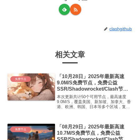
clashgithub
相关文章
「10月28日」2025年最新高速
免费节点
9.0M/S免费节点，免费公益
SSR/Shadowrocket/Clash节
点/v2ray节点|免费订阅|免费梯子|
本次更新共计50个可用节点，最高速度
免费机场
9.0M/S，覆盖美国、新加坡、加拿大、香
港、欧洲、韩国、日本等多个区域，复制
下方的v2ray/Clash节点，在客户端添加即
可正常使用高速机场推荐1:【 ORYMI 】
免费套餐 (抵扣码：FR666)-...
「08月29日」2025年最新高速
免费节点
10.7M/S免费节点，免费公益
SSR/Shadowrocket/Clash节