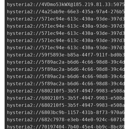
hysteria2://
4VDmo53kWX@185.219.81.33
:50757
hysteria2://
4a25ab9e-66e3-435a-97a4-276b5c
hysteria2://
571ec94e-613c-430a-93de-397d3d
hysteria2://
571ec94e-613c-430a-93de-397d3d
hysteria2://
571ec94e-613c-430a-93de-397d3d
hysteria2://
571ec94e-613c-430a-93de-397d3d
hysteria2://
571ec94e-613c-430a-93de-397d3d
hysteria2://
59f5893e-b85a-44f7-911f-bd0b3f
hysteria2://
5f89ac2a-b6d6-4c66-98d8-39c4d5
hysteria2://
5f89ac2a-b6d6-4c66-98d8-39c4d5
hysteria2://
5f89ac2a-b6d6-4c66-98d8-39c4d5
hysteria2://
5f89ac2a-b6d6-4c66-98d8-39c4d5
hysteria2://
680210f5-3b5f-4947-9983-e508a1
hysteria2://
680210f5-3b5f-4947-9983-e508a1
hysteria2://
680210f5-3b5f-4947-9983-e508a1
hysteria2://
6803bc9b-1157-431b-8f73-970a6d
hysteria2://
682c7978-e3eb-44e0-924c-607144
hysteria2://
70197404-7b40-45e4-bb9c-8bc899