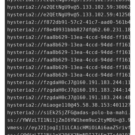
hysteria2://
e2QEtNgU9v@5.133.102.59
:30062?
hysteria2://
e2QEtNgU9v@5.133.102.59
:41250?
hysteria2://
f872db91-57c2-41c7-aad0-561b4c
hysteria2://
f8e40931bbb827df@62.60.231.189
hysteria2://
faa8b629-13ea-4ccd-94dd-ff1615
hysteria2://
faa8b629-13ea-4ccd-94dd-ff1615
hysteria2://
faa8b629-13ea-4ccd-94dd-ff1615
hysteria2://
faa8b629-13ea-4ccd-94dd-ff1615
hysteria2://
faa8b629-13ea-4ccd-94dd-ff1615
hysteria2://
faa8b629-13ea-4ccd-94dd-ff1615
hysteria2://
fzgdaH0cJ7@160.191.183.244
:112
hysteria2://
fzgdaH0cJ7@160.191.183.244
:148
hysteria2://
fzgdaH0cJ7@160.191.183.244
:480
hysteria2://
miaoge110@45.58.38.153
:40112?i
hysteria2://
siEk2SjZFG@adas-polo-ba-mahi.k
ss://
YWVzLTI1Ni1jZmI6YW1hem9uc2tyMDU=@3.9.
vmess://eyJ2IjogIjIiLCAicHMiOiAi6aaZ5rivfE