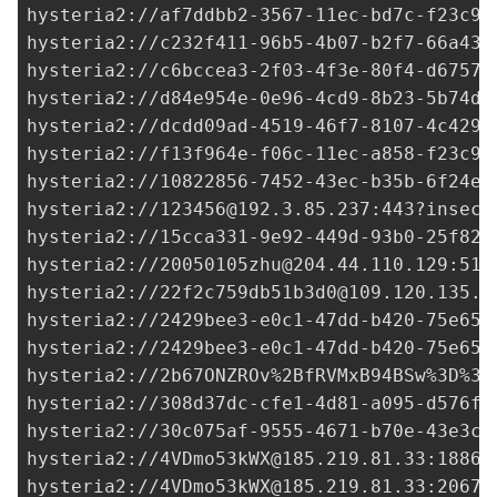
hysteria2://af7ddbb2-3567-11ec-bd7c-f23c91
hysteria2://
c232f411-96b5-4b07-b2f7-66a434
hysteria2://
c6bccea3-2f03-4f3e-80f4-d6757f
hysteria2://
d84e954e-0e96-4cd9-8b23-5b74dd
hysteria2://
dcdd09ad-4519-46f7-8107-4c4290
hysteria2://
f13f964e-f06c-11ec-a858-f23c91
hysteria2://
10822856-7452-43ec-b35b-6f24ea
hysteria2://
123456@192.3.85.237
:443?insecu
hysteria2://
15cca331-9e92-449d-93b0-25f822
hysteria2://
20050105zhu@204.44.110.129
:515
hysteria2://
22f2c759db51b3d0@109.120.135.1
hysteria2://
2429bee3-e0c1-47dd-b420-75e651
hysteria2://
2429bee3-e0c1-47dd-b420-75e651
hysteria2://2b67ONZROv%2BfRVMxB94BSw%3D%
3D
hysteria2://
308d37dc-cfe1-4d81-a095-d576f9
hysteria2://
30c075af-9555-4671-b70e-43e3cf
hysteria2://
4VDmo53kWX@185.219.81.33
:18865
hysteria2://
4VDmo53kWX@185.219.81.33
:20675