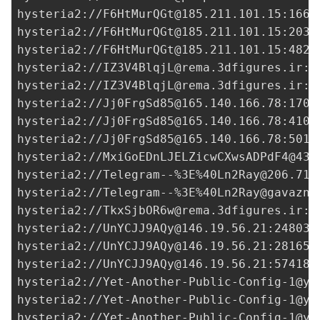
hysteria2://
F6HtMurQGt@185.211.101.15
:1666
hysteria2://
F6HtMurQGt@185.211.101.15
:2035
hysteria2://
F6HtMurQGt@185.211.101.15
:4823
hysteria2://
IZ3V4BlqjL@rema.3dfigures.ir
:2
hysteria2://
IZ3V4BlqjL@rema.3dfigures.ir
:4
hysteria2://
Jj0FrgSd85@165.140.166.78
:1708
hysteria2://
Jj0FrgSd85@165.140.166.78
:4100
hysteria2://
Jj0FrgSd85@165.140.166.78
:5016
hysteria2://
MxiGoEDnLJELZicwCXwsADPdF4@43.
hysteria2://Telegram--%3E%
40Ln2Ray@206.71.
hysteria2://Telegram--%3E%
40Ln2Ray@gavazn.
hysteria2://
TkxSjbOR6w@rema.3dfigures.ir
:4
hysteria2://
UnYCJJ9AQy@146.19.56.21
:24803?
hysteria2://
UnYCJJ9AQy@146.19.56.21
:28165?
hysteria2://
UnYCJJ9AQy@146.19.56.21
:57418?
hysteria2://
Yet-Another-Public-Config-1@ya
hysteria2://
Yet-Another-Public-Config-1@ya
hysteria2://
Yet-Another-Public-Config-1@ya