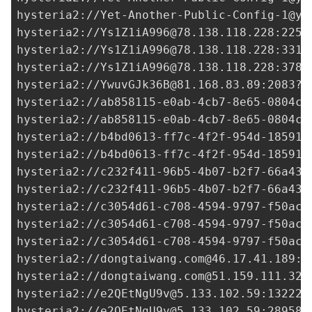
hysteria2://
Yet-Another-Public-Config-1@ya
hysteria2://
Ys1Z1iA996@78.138.118.228
:2252
hysteria2://
Ys1Z1iA996@78.138.118.228
:3311
hysteria2://
Ys1Z1iA996@78.138.118.228
:3780
hysteria2://
YwuvGJk36B@81.168.83.89
:2083?i
hysteria2://
ab858115-e0ab-4cb7-8e65-0804c3
hysteria2://
ab858115-e0ab-4cb7-8e65-0804c3
hysteria2://
b4bd0613-ff7c-4f2f-954d-185915
hysteria2://
b4bd0613-ff7c-4f2f-954d-185915
hysteria2://
c232f411-96b5-4b07-b2f7-66a434
hysteria2://
c232f411-96b5-4b07-b2f7-66a434
hysteria2://
c3054d61-c708-4594-9797-f50acd
hysteria2://
c3054d61-c708-4594-9797-f50acd
hysteria2://
c3054d61-c708-4594-9797-f50acd
hysteria2://
dongtaiwang.com@46.17.41.189
:5
hysteria2://
dongtaiwang.com@51.159.111.32
:
hysteria2://
e2QEtNgU9v@5.133.102.59
:13222?
hysteria2://
e2QEtNgU9v@5.133.102.59
:28958?