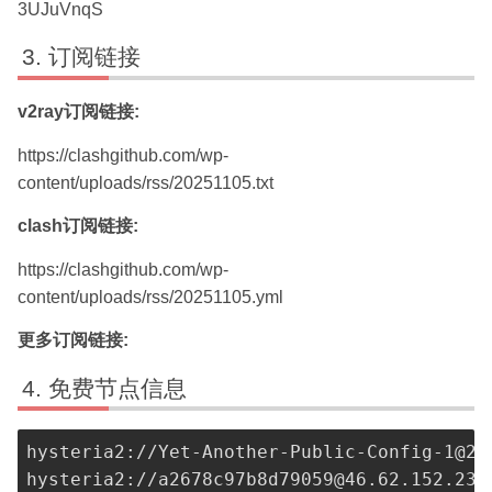
3UJuVnqS
订阅链接
v2ray订阅链接:
https://clashgithub.com/wp-
content/uploads/rss/20251105.txt
clash订阅链接:
https://clashgithub.com/wp-
content/uploads/rss/20251105.yml
更多订阅链接:
免费节点信息
hysteria2://
Yet-Another-Public-Config-1@20
hysteria2://
a2678c97b8d79059@46.62.152.236