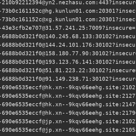
-210b92212394@yn2.nezhasu.com
:443?insecur
-73b0c161152c@hg.kunlun01.com
:20301?insec
-73b0c161152c@xg.kunlun01.com
:20301?insec
-43e3cfb2e707@31.57.241.25
:7009?insecure=
-6688b0d321f0@140.245.68.133
:30102?insecu
-6688b0d321f0@144.24.101.176
:30102?insecu
-6688b0d321f0@158.180.77.90
:30102?insecur
-6688b0d321f0@193.123.76.141
:30102?insecu
-6688b0d321f0@51.81.223.22
:30102?insecure
-6688b0d321f0@91.149.238.71
:30102?insecur
-690e6535eccf@hk.xn--9kqv66eehg.site
:2102
-690e6535eccf@hk.xn--9kqv66eehg.site
:2127
-690e6535eccf@hk.xn--9kqv66eehg.site
:2147
-690e6535eccf@hk.xn--9kqv66eehg.site
:2179
-690e6535eccf@jp.xn--9kqv66eehg.site
:2102
-690e6535eccf@jp.xn--9kqv66eehg.site
:2105