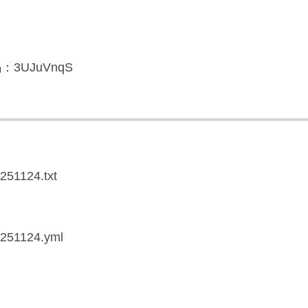
3UJuVnqS
0251124.txt
20251124.yml