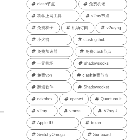
clash节点
免费机场
科学上网工具
v2ray节点
免费梯子
机场订阅
v2rayng
小火箭
clash github
免费加速器
免费clash节点
一元机场
shadowsocks
免费vpn
clash免费节点
翻墙软件
Shadowrocket
nekobox
operwrt
Quantumult
v2ray
vmess
V2rayU
Apple ID
trojan
SwitchyOmega
Surfboard