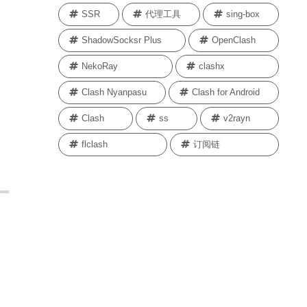
SSR
代理工具
sing-box
ShadowSocksr Plus
OpenClash
NekoRay
clashx
Clash Nyanpasu
Clash for Android
Clash
ss
v2rayn
flclash
订阅链