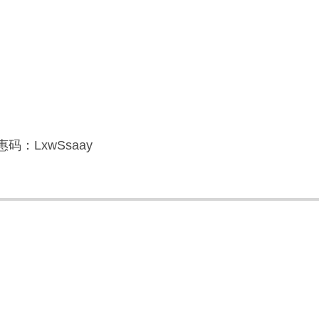
码：LxwSsaay
】