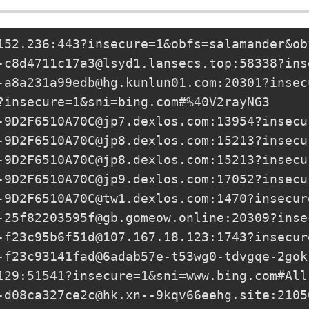
152.236
:443?insecure=1&obfs=salamander&ob
-c8d4711c17a3@lsyd1.lansecs.top
:58338?ins
-a8a231a99edb@hg.kunlun01.com
:20301?insec
?insecure=1&sni=bing.com#%40V2rayNG3

-9D2F6510A70C@jp7.dexlos.com
:13954?insecu
-9D2F6510A70C@jp8.dexlos.com
:15213?insecu
-9D2F6510A70C@jp8.dexlos.com
:15213?insecu
-9D2F6510A70C@jp9.dexlos.com
:17052?insecu
-9D2F6510A70C@tw1.dexlos.com
:1470?insecur
-25f82203595f@gb.gomeow.online
:20309?inse
-f23c95b6f51d@107.167.18.123
:1743?insecur
-f23c93141fad@6adab57e-t53wg0-tdvgqe-2gok
129
:51541?insecure=1&sni=www.bing.com#All
-d08ca327ce2c@hk.xn--9kqv66eehg.site
:2105