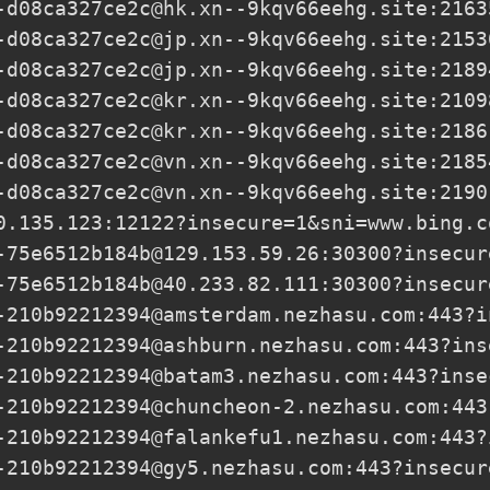
-d08ca327ce2c@hk.xn--9kqv66eehg.site
:2163
-d08ca327ce2c@jp.xn--9kqv66eehg.site
:2153
-d08ca327ce2c@jp.xn--9kqv66eehg.site
:2189
-d08ca327ce2c@kr.xn--9kqv66eehg.site
:2109
-d08ca327ce2c@kr.xn--9kqv66eehg.site
:2186
-d08ca327ce2c@vn.xn--9kqv66eehg.site
:2185
-d08ca327ce2c@vn.xn--9kqv66eehg.site
:2190
0.135.123
:12122?insecure=1&sni=www.bing.c
-75e6512b184b@129.153.59.26
:30300?insecur
-75e6512b184b@40.233.82.111
:30300?insecur
-210b92212394@amsterdam.nezhasu.com
:443?i
-210b92212394@ashburn.nezhasu.com
:443?ins
-210b92212394@batam3.nezhasu.com
:443?inse
-210b92212394@chuncheon-2.nezhasu.com
:443
-210b92212394@falankefu1.nezhasu.com
:443?
-210b92212394@gy5.nezhasu.com
:443?insecur