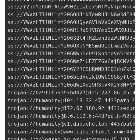
ss://Y2hhY2hhMjAtaWV0Zi1wb2x5MTMwNTpvWklvQ
ss://
YWVzLTI1Ni1nY206OHJiNTgwRUJHNGw3dE84S
ss://
YWVzLTI1Ni1nY206OHQyeGVlbVV0eXVpNHpBd
ss://YWVzLTI1Ni1nY206R1RaSTVBYmpOQWVXUUcwb
ss://
YWVzLTI1Ni1nY206S2l4THZLendqZWtHMDByb
ss://
YWVzLTI1Ni1nY206UXpNME5mdU1ObmdiVm5aS
ss://
YWVzLTI1Ni1nY206WWh6cU9lSnNmdVo5cmtrY
ss://
YWVzLTI1Ni1nY206WmZiUEZEZGVCajBCMVR4c
ss://
YWVzLTI1Ni1nY206Y2RCSURWNDJEQ3duZklO@
ss://
YWVzLTI1Ni1nY206bEdxczk1UWtGSG8yTlY@3
ss://
YWVzLTI1Ni1nY206dW1Xd29RSkVKR2Y3NFNMZ
trojan://
0a9f1f5a397bd427@125.227.86.45
:44
trojan://
humanity@104.18.32.47
:443?path=%2
trojan://
humanity@172.67.180.92
:443?securi
trojan://
humanity@8.6.112.6
:443?path=%2Fas
trojan://
humanity@v1.dabache.top
:443?path=
trojan://
humanity@www.ignitelimit.com
:443?
trojan://
telegram-id-privatevpns@15.188.18