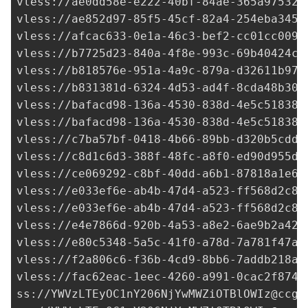
vless://
ae0dd58e-e222-40bf-84ae-365a975327
vless://
ae852d97-85f5-45cf-82a4-254eba3454
vless://
afcac633-0e1a-46c3-bef2-cc01cc0097
vless://
b7725d23-840a-4f8e-993c-69b40424cf
vless://
b818576e-951a-4a9c-879a-d32611b977
vless://
b831381d-6324-4d53-ad4f-8cda48b308
vless://
bafacd98-136a-4530-838d-4e5c51838d
vless://
bafacd98-136a-4530-838d-4e5c51838d
vless://
c7ba57bf-0418-4b66-89bb-d320b5cdd8
vless://
c8d1c6d3-388f-48fc-a8f0-ed90d955d0
vless://
ce069292-c8bf-40dd-a6b1-87818a1e64
vless://
e033ef6e-ab4b-47d4-a523-ff568d2c8d
vless://
e033ef6e-ab4b-47d4-a523-ff568d2c8d
vless://
e4e7866d-920b-4a53-a8e2-6ae9b2a42f
vless://
e80c5348-5a5c-41f0-a78d-7a781f47af
vless://
f2a806c6-f36b-4cd9-8bb6-7addb218ad
vless://
fac62eac-1eec-4260-a991-0cac2f8745
ss://
YWVzLTEyOC1nY206NjYwMWZiOTBlOWIz@ccgf