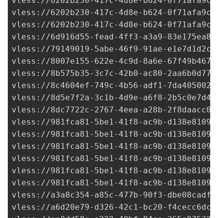
vless://
6202b230-417c-4d8e-b624-0f71afa9c7
vless://
6202b230-417c-4d8e-b624-0f71afa9c7
vless://
6202b230-417c-4d8e-b624-0f71afa9c7
vless://
6d916d55-fead-4ff3-a3a9-83e175ea8a
vless://
79149019-5abe-46f9-91ae-e1e7d1d2c4
vless://
8007e155-622e-4c9d-8a6e-67f49b4678
vless://
8b575b35-3c7c-42b0-ac80-2aa6b0d771
vless://
8c4604ef-749c-4b56-adf1-7da405002a
vless://
8d5e7f2a-3c1b-4d9e-a6f8-2b5c0e7d4a
vless://
8dc7722c-2767-4eea-a28b-2f8daacc07
vless://
981fca81-5be1-41f8-ac9b-d138e81099
vless://
981fca81-5be1-41f8-ac9b-d138e81099
vless://
981fca81-5be1-41f8-ac9b-d138e81099
vless://
981fca81-5be1-41f8-ac9b-d138e81099
vless://
981fca81-5be1-41f8-ac9b-d138e81099
vless://
981fca81-5be1-41f8-ac9b-d138e81099
vless://
a3a8c354-a85c-477b-90f3-dbe08cadf3
vless://
a6d20e79-d326-42c1-bc20-f4cecc6dc4