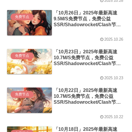
2025.10.28
「10月26日」2025年最新高速
免费节点
9.5M/S免费节点，免费公益
SSR/Shadowrocket/Clash节
点/v2ray节点|免费订阅|免费梯子
2025.10.26
「10月23日」2025年最新高速
免费节点
10.7M/S免费节点，免费公益
SSR/Shadowrocket/Clash节
点/v2ray节点|免费订阅|免费梯子
2025.10.23
「10月22日」2025年最新高速
免费节点
10.7M/S免费节点，免费公益
SSR/Shadowrocket/Clash节
点/v2ray节点|免费订阅|免费梯子
2025.10.22
「10月18日」2025年最新高速