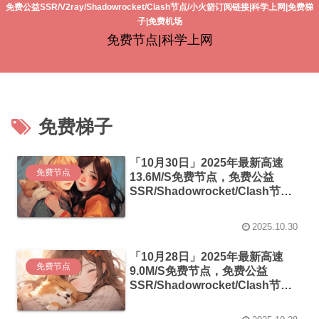
免费公益SSR/V2ray/Shadowrocket/Clash节点/小火箭订阅链接|科学上网|免费梯
子|免费机场
免费节点|科学上网
免费梯子
「10月30日」2025年最新高速
免费节点
13.6M/S免费节点，免费公益
SSR/Shadowrocket/Clash节
点/v2ray节点|免费订阅|免费梯子|
免费机场
2025.10.30
「10月28日」2025年最新高速
免费节点
9.0M/S免费节点，免费公益
SSR/Shadowrocket/Clash节
点/v2ray节点|免费订阅|免费梯子|
免费机场