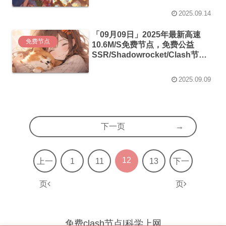
2025.09.14
「09月09日」2025年最新高速
免费节点
10.6M/S免费节点，免费公益
SSR/Shadowrocket/Clash节
点/v2ray节点|免费订阅|免费梯子
2025.09.09
下一页
12
上一
1
11
13
下一
页
页
免费clash节点|科学上网