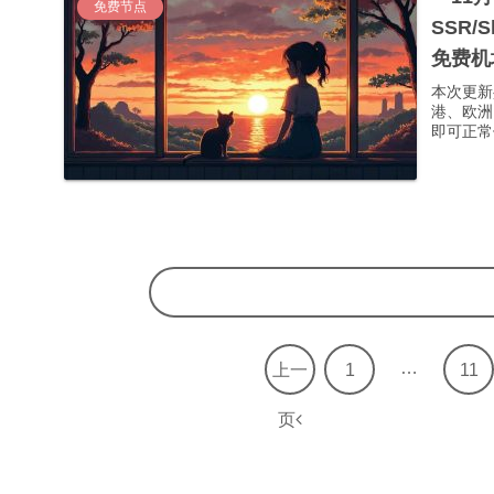
免费节点
SSR/
免费机
本次更新
港、欧洲
即可正常使
…
上一
1
11
页