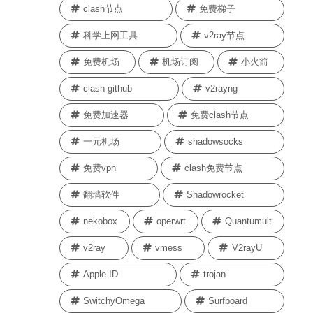
clash节点
免费梯子
科学上网工具
v2ray节点
免费机场
机场订阅
小火箭
clash github
v2rayng
免费加速器
免费clash节点
一元机场
shadowsocks
免费vpn
clash免费节点
翻墙软件
Shadowrocket
nekobox
operwrt
Quantumult
v2ray
vmess
V2rayU
Apple ID
trojan
SwitchyOmega
Surfboard