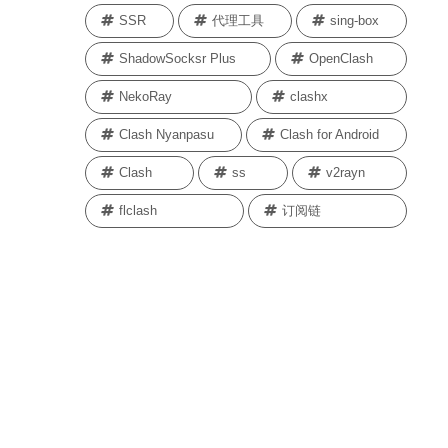
SSR
代理工具
sing-box
ShadowSocksr Plus
OpenClash
NekoRay
clashx
Clash Nyanpasu
Clash for Android
Clash
ss
v2rayn
flclash
订阅链