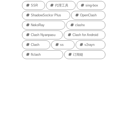
SSR
代理工具
sing-box
ShadowSocksr Plus
OpenClash
NekoRay
clashx
Clash Nyanpasu
Clash for Android
Clash
ss
v2rayn
flclash
订阅链