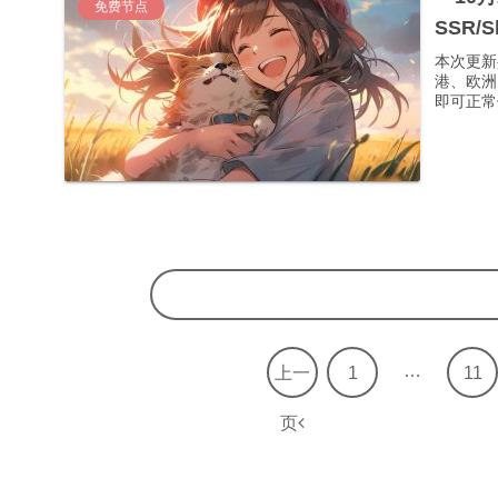
免费节点
SSR/
本次更新
港、欧洲
即可正常使
…
上一
1
11
页