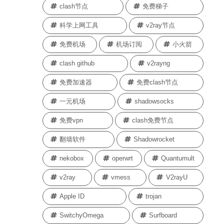
clash节点
免费梯子
科学上网工具
v2ray节点
免费机场
机场订阅
小火箭
clash github
v2rayng
免费加速器
免费clash节点
一元机场
shadowsocks
免费vpn
clash免费节点
翻墙软件
Shadowrocket
nekobox
operwrt
Quantumult
v2ray
vmess
V2rayU
Apple ID
trojan
SwitchyOmega
Surfboard